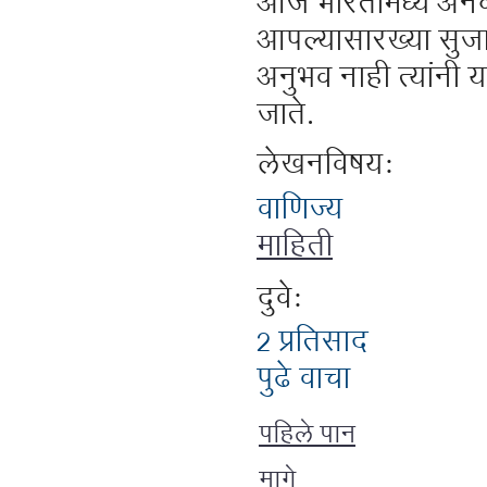
आज भारतामध्ये अनेक् 
आपल्यासारख्या सुजा
अनुभव नाही त्यांनी 
जाते.
लेखनविषय:
वाणिज्य
माहिती
दुवे:
2 प्रतिसाद
पुढे वाचा
पहिले पान
मागे