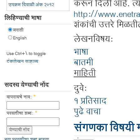
करून दिली आहे. त्या
उपक्रम दिवाळी अंक २०१२
http://www.enetra
लिहिण्याची भाषा
शंकांची उत्तरे मिळ
मराठी
लेखनविषय:
English
भाषा
Use Ctrl+\ to toggle
बातमी
टंकलेखन साहाय्य
माहिती
सदस्य येण्याची नोंद
दुवे:
वापरायचे नाव:
*
१ प्रतिसाद
पुढे वाचा
परवलीचा शब्द:
*
संगणका विषयी म
नवा परवलीचा शब्द मागवा.