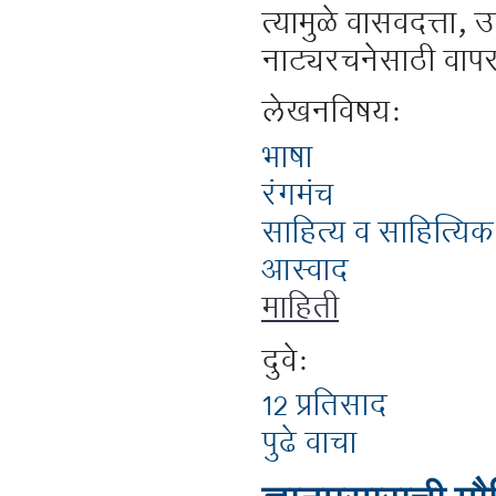
त्यामुळे वासवदत्ता, 
नाट्यरचनेसाठी वाप
लेखनविषय:
भाषा
रंगमंच
साहित्य व साहित्यिक
आस्वाद
माहिती
दुवे:
12 प्रतिसाद
पुढे वाचा