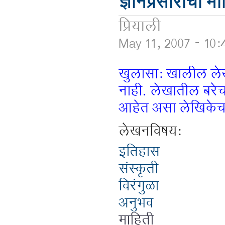
ज्ञानप्रसाराची 
प्रियाली
May 11, 2007 - 10
खुलासा: खालील लेख 
नाही. लेखातील बरेचस
आहेत असा लेखिकेचा
लेखनविषय:
इतिहास
संस्कृती
विरंगुळा
अनुभव
माहिती