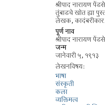
श्रीपाद नारायण पेंडसे
तुंबाडचे खोत ह्या प
लेखक, कादंबरीकार
पूर्ण नाव
श्रीपाद नारायण पेंडस
जन्म
जानेवारी ५, १९१३
लेखनविषय:
भाषा
संस्कृती
कला
व्यक्तिमत्व