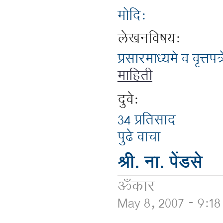
मोदि:
लेखनविषय:
प्रसारमाध्यमे व वृत्तपत्र
माहिती
दुवे:
34 प्रतिसाद
पुढे वाचा
श्री. ना. पेंडसे
ॐकार
May 8, 2007 - 9:1