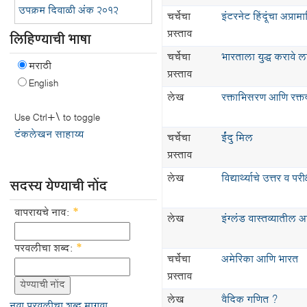
उपक्रम दिवाळी अंक २०१२
चर्चेचा
इंटरनेट हिंदूंचा अप्रा
प्रस्ताव
लिहिण्याची भाषा
चर्चेचा
भारताला युद्ध करावे 
मराठी
प्रस्ताव
English
लेख
रक्ताभिसरण आणि रक्त
Use Ctrl+\ to toggle
टंकलेखन साहाय्य
चर्चेचा
ईंदु मिल
प्रस्ताव
लेख
विद्यार्थ्याचे उत्तर व पर
सदस्य येण्याची नोंद
वापरायचे नाव:
*
लेख
इंग्लंड वास्तव्यातील 
परवलीचा शब्द:
*
चर्चेचा
अमेरिका आणि भारत
प्रस्ताव
लेख
वैदिक गणित ?
नवा परवलीचा शब्द मागवा.