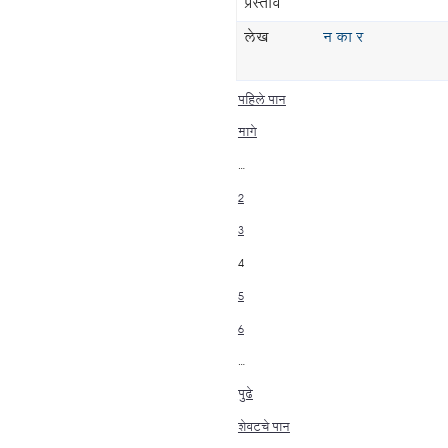
प्रस्ताव
लेख
न का र
पहिले पान
मागे
…
2
3
4
5
6
…
पुढे
शेवटचे पान