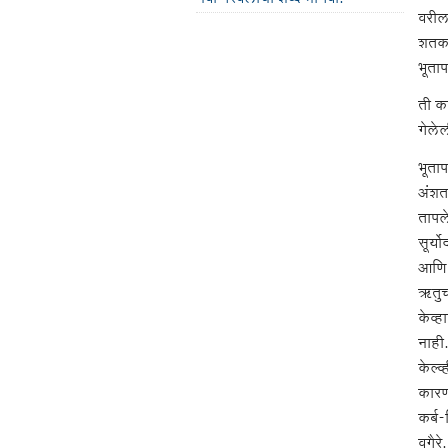
वरील
शतका
भूताप
ती क
गेलेल
भूताप
अंशतः
तापले
सूर्य
आणि 
ऋतुच
केव्ह
नाही
केल्व
कारण
कर्ब-
वगैरे