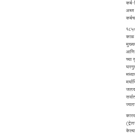
कर्ब
अब्ज
कर्ब
१८५० 
काळ 
मुख्
आणि 
च्या
घरगुत
मध्य
मर्य
जलद 
सर्वा
ज्वलन
कारख
(ट्रे
केल्य