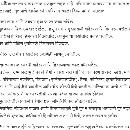
 अधिक उष्णता वातावरणात अडकून राहत आहे. परिणामतः वातावरणाचे तापमान सा
ला आहे. भूतापाचे दीर्घकालीन परिणाम खाली दिल्याप्रमाणे असतात.
्णता लाट आणि उबदार हवा जास्त काळ नांदेल.
ुद्रजल अधिक उबदार होईल, म्हणून मग समुद्रपातळी वाढेल आणि किनार्‍यावरील 
वतशिखरांवरील हिमनद्या वितळतील, त्यामुळे या नद्यांतील प्रवाह घटतील.
्तर आणि दक्षिण धृवांवरले हिमावरण वितळेल.
यतिरिक्त, लगेचच खालील लक्षणेही जाणवू लागतील.
न्हाळ्याचा कालावधी वाढेल आणि हिवाळ्याचा कालावधी घटेल.
ढलेल्या उष्मकालामुळे काही रोगांच्या प्रसारास धार्जिणे वातावरण राहील. डास, मा
. परिणामतः मलेरिया, हिवताप (एन्सेफेलायटीस), हैजा, कांजिण्या इत्यादींसारख्या 
्ण आणि आर्द्र क्षेत्रे वाढतील आणि थंड कोरडी क्षेत्रे घटतील. परिणामतः प्राणी आणि वन
ल. अनेक प्राणी व वनस्पतींची संख्या घटेल वा त्या नामशेष होतील.
ुद्रतळातील प्रवाळांचे रंगीत दृश्य जांभळे फिकट होऊन जाईल.
ैसर्गिक संततधार पाऊस आणि हिमवर्षावामुळे पूर्वी पूर न येणार्‍या भागांतही पूर उद्भ
ांबलेले दुष्काळ, कधीकाळी हिरवीगार असणारी क्षेत्रे, सतत तापवत राहतील.
्षणांना बारकाईने पाहिल्यास, या लेखाच्या सुरूवातीस उल्लेखलेल्या घटनांवरून अशा