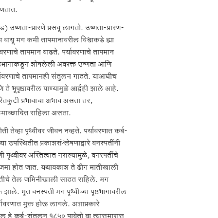
्हणतात.
) उष्णता-प्रारणे प्रसवू लागतो. उष्णता-प्रारण-
्त वायू मग कमी तापमानावरील विश्वाकडे ह्या
यावरणाचे तापमान वाढते. पर्यावरणाचे तापमान
 पृष्ठभागाकडून शोषलेली अवरक्त उष्णता आणि
पर्यावरणाचे तापमानही संतुलन गाठते. याआधीच
ते भूपृष्ठावरील पाण्यामुळे आर्द्रही झाले आहे.
हरितकुटी प्रभावाचा अभाव असता तर,
 हिमाच्छादित राहिला असता.
ोती तेव्हा पृथ्वीवर जीवन नव्हते. पर्यावरणात कर्ब-
ाच्या उपस्थितीत प्रकाशसंश्लेषणाद्वारे वनस्पतींनी
ी पृथ्वीवर अस्तित्वात नसल्यामुळे, वनस्पतींचे
 ढीग जमा होत जात. यथावकाश ते ढीग मातीखाली
ातीचे तेल जमिनीखाली साठत राहिले. मग
ू झाले. मृत वनस्पती मग पृथ्वीच्या पृष्ठभागावरील
ावरणात मुक्त होऊ लागले. अशाप्रकारे
ातील हे कर्ब-संतुलन १८५० पावेतो वा त्यासुमारास