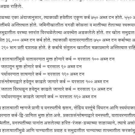
त अढळ राहिले.
ाळच्या एका अंदाजानुसार, त्याकाळी हवेतील एकूण कर्ब ७५० अब्ज टन होते. ५५० अब्ज 
पतींमधे अस्तित्वात होते. जमिनीखालील दगडी कोळसा व मातीच्या तेलाच्या स्वरूप
 समुद्रातील वरच्या स्तरांत विरघळेलेल्या अवस्थेत अडकलेले होते. तर खोल समुद्
ेत ३६,००० अब्ज टन कर्ब होते. त्याकाळी वातावरणातील ७५० अब्ज टन कर्बाच्या अस्त
न २९० भाग प्रती दशलक्ष होते. हे कर्बाचे संतुलन खालील चक्राप्रमाणे अस्तित्वात राह
रिय हालचालींमुळे वातावरणात मुक्त होणारे कर्ब = दरसाल १०० अब्ज टन
्र जलातून मुक्त होणारे कर्ब = दरसाल ९० अब्ज टन
 पर्यावरणात साचणारे कर्ब = दरसाल १९० अब्ज टन
शसंश्लेषणाद्वारे हवेतून काढले जाणारे कर्ब = दरसाल १०० अब्ज टन
्र जलात विरघळून हवेतून काढले जाणारे कर्ब = दरसाल ९० अब्ज टन
 पर्यावरणातून काढले जाणारे कर्ब = दरसाल १९० अब्ज टन
रिय हालचाली म्हणजे प्राणी व वनस्पतींचे श्वसन, सेंद्रिय वस्तूंचे विघटन आणि स्वयं
रणात कर्ब-द्वि-प्राणिल मुक्त होत असे. प्रकाशसंश्लेषणाद्वारे वनस्पती, वातावरणातील क
ितीत, वनस्पतींच्या पानांत असलेल्या हरित-रंजक-द्रव्याच्या साहाय्याने, त्याचे अन्न
रिय हालचालींमुळे आणि पाण्यातील प्रवाह व समुद्रातील पाण्याच्या तापमातील फरकांमुळ