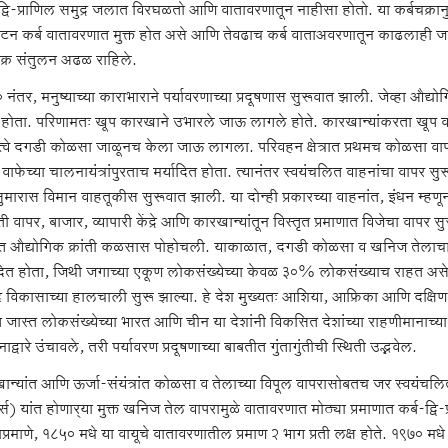
-द्वि-प्राणिल समुद्र जलात विरघळतो आणि वातावरणातून नाहीसा होतो. या कर्बचक्रा
 टन कर्ब वातावरणात मुक्त होत असे आणि तेवढाच कर्ब वाताअवरणातून काढलाही जा
चक्र संतुलन अढळ राहिले.
नंतर, मनुष्याच्या काराभाराने पर्यावरणाच्या प्रदूषणास सुरूवात झाली. जेव्हा औद्यो
होता. परिणामतः खूप कारखाने उभारले जाऊ लागले होते. कारखान्यांकरता खूप व
यत्वे दगडी कोळसा जाळूनच केला जाऊ लागला. परिवहन क्षेत्रात प्रथमच कोळसा 
वाफेच्या चालनायंत्रांपुरताच मर्यादित होता. त्यानंतर स्वयंचलित वाहनांचा वा
 सुमारास विमान वाहतूकीस सुरूवात झाली. या दोन्ही प्रकारच्या वाहनांत, इंधन 
ी वापर, बाजार, व्यापारी केंद्रे आणि कारखान्यांतून विस्तृत प्रमाणात विजेचा वापर 
ात औद्योगिक क्रांती कळसास पोहोचली. याकाळात, दगडी कोळसा व खनिज तेलाचा मुक
ादित होता, जिथी जगाच्या एकूण लोकसंख्येच्या केवळ ३०% लोकसंख्याच राहत असे
विकासाच्या हालचाली सुरू झाल्या. हे देश मुख्यतः आशिया, आफ्रिका आणि दक्षि
त जास्त लोकसंख्येच्या भारत आणि चीन या देशांनी विकसित देशांच्या राहणीमानाच्या 
ाद्वारे उंचावले, तरी पर्यावरण प्रदूषणाच्या बाबतीत गुंतागुंतीची स्थिती उद्भवेल.
ान्यांत आणि ऊर्जा-संयंत्रांत कोळसा व तेलाच्या विपूल वापरासोबतच जर स्वयंचल
लर्स) यांत होणार्‍या मुक्त खनिज तेल वापरामुळे वातावरणात मोठ्या प्रमाणात कर्ब-द्वि-
ाप्रमाणे, १८५० मधे या वायूचे वातावरणातील प्रमाण २ भाग प्रती लक्ष होते. १९७० मध