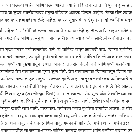
 घटना घडल्या आहेत आणि घडत आहेत. त्या हेच सिद्ध करतात की भूताप सुरू झ
ंतच या सुंदर अवनीतलावर मनुष्य रहिवास अशक्य होऊन जाईल. गेल्या तीन शतकांत, 
ाबाबत फार हट्टाग्रही झालेले आहेत. कारण भूतापाची पार्श्वभूमी मानवी कर्मांनीच घ
र्मे आहेतः १. औद्योगिकीकरण, कारखाने व व्यापारकेंद्रे ह्यातील आणि वाहनसंख्ये
ी जंगलतोड आणि ३. मनुष्य व शाकाहारी प्राण्यांच्या संख्येत झालेली अतोनात वाढ.
ाचे मुख्य कारण पर्यावरणातील कर्ब-द्वि-प्राणिल वायूत झालेली वाढ. दिवसा सूर्यकिरण
 शोषली जातात, ज्यामुळे पृष्ठभागाचे तापमान वाढते. उर्वरित किरणे आकाशात परावर्ति
ल्या पृथ्वीच्या पृष्ठभागातून उष्णता आकाशात प्रेरीत केली जाते आणि पृथ्वी पहाटेच्या
ोदयासोबत तेच तापमानचक्र पुन्हा सुरू होते. तेच तापमानचक्र दिवसामागून दिवस चालत 
पर्यावरण यांच्यात एक संतुलन उत्क्रांत झाले आहे. ऋतूबदलासोबतच पर्यावरणा
क्रासोबत लयबद्ध रीतीने घडून येत असतो, त्यातही एक संतुलन साधले गेले आहे. इ
ाही निखळ शून्य (अबसोल्यूट झिरो) तापमानाच्या म्हणजेच शून्य अंश केल्व्हीनच्या 
. धृवीय प्रदेशात, जिथे सूर्य सहा महिने अनुपस्थित असतो, तिथेही पर्यावरणीय ता
्हीनहून खाली जात नाही. वास्तवात, पर्यावरण ज्यात पृथ्वीचा समावेश असतो, ते सौर
 हवेत प्राणवायू व नत्रवायूसोबतच काही वायू असे असतात जे सौर उष्णतेस सक्रिय
द्वि-प्राणिल वायू, कर्ब-एक-प्राणिल वायू, गंधकाची प्राणिले, मिथेन आणि मिथेनसदृश 
. पर्यावरणातील या उष्णता-प्रारण-सक्रिय वायूंमुळे पर्यावरण आणि पृथ्वीचा पृष्ठभाग उब