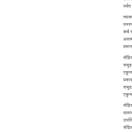
पर्यं
त्याक
वनस्
कर्ब
अवस्थ
प्रमा
सेंद्
समुद
एकूण
प्रका
समुद
एकूण
सेंद्
वाताव
उपस्थ
सेंद्