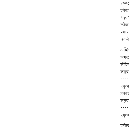
२००८
लोकस
१५० 
लोकसं
प्रमा
घटले.
अष्म
जंगल
सेंद्
समुद
----
एकूण
प्रका
समुद
----
एकूण
वरील 