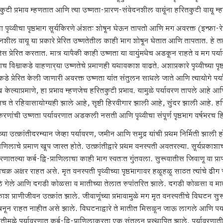
ुटी प्रभाव म्हणतात आणि त्या उष्णता-प्रारण-संवेदनशील वायूंना हरितकुटी वायू म
 पृथ्वीचा पृष्ठभाग सूर्यकिरणे अंशतः शोषून घेऊन तापतो आणि मग अवरक्त (इन्फ्रा-रेड
नशील वायू या प्रकारे प्रेरित उष्णतेतील काही भाग शोषून घेतात आणि तापतात. हे तप
ेस प्रेरित करतात. मात्र यापैकी काही उष्णता या वायुंमधेच अडकून राहते व मग पर्
च विश्वाकडे वाहणार्‍या उष्णतेचे प्रमाणही यथावकाश वाढते. अशाप्रकारे पृथ्वीच्या
ाकडे प्रेरित केली जाणारी अवरक्त उष्णता यांत संतुलन साधले जाते आणि त्यायोगे 
ख केल्याप्रमाणे, हा प्रभाव म्हणजेच हरितकुटी प्रभाव. यामुळे पर्यावरण तापले आहे आणि 
ूनच ते रहिवासायोग्यही झाले आहे, सृष्टी हिरवीगार झाली आहे, सुंदर झाली आहे. 
किरणांची उष्णता पर्यावरणात अडकली नसती आणि पृथ्वीचा संपूर्ण पृष्ठभाग वर्षभरच
ीच्या उत्क्रांतीदरम्यान जेव्हा पर्यावरण, जमीन आणि समुद्र यांची प्रथम निर्मिती झाली ह
प्राणिलाचे प्रमाण खूप जास्त होते. उत्क्रांतीद्वारे प्रथम वनस्पती अवतरल्या. सूर्यप्रकाश
वरणातल्या कर्ब-द्वि-प्राणिलाचा काही भाग स्वतःत गुंतवला. सुरूवातीस जिवाणू वा प्राण
चक्र अक्षर राहत असे. मृत वनस्पती पृथ्वीच्या पृष्ठभागावर हळूहळू साठत त्यांचे
े गेले आणि दगडी कोळसा व मातीच्या तेलात रुपांतरित झाले. दगडी कोळसा व म
श प्राणीजीवन उत्क्रांत झाले. जीवाणूंच्या प्रभावामुळे मग मृत वनस्पतींचे विघटन सुर
बनून राहत नाहीत असे झाले. विघटनाद्वारे ते मातीत मिसळून जाऊ लागले आणि पर्य
रांतीमुळे पर्यावरणात कर्ब-द्वि-प्राणिलाकरता एक संतुलन प्रस्थापित झाले. पर्यावरण