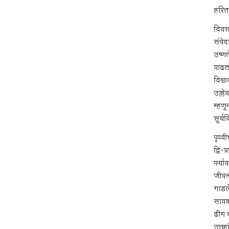
हरितक
दिवसा
संवेद
उष्णत
वाढता
विश्व
उल्ले
म्हण
सूर्य
पृथ्व
द्वि-
पर्या
जीवन
गाडल
सावका
ढीग 
उत्क्