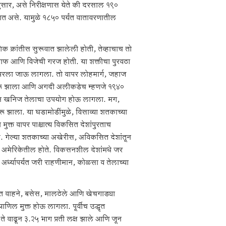
नुसार, असे निरीक्षणास येते की दरसाल १९०
त असे. यामुळे १८५० पर्यंत वातावरणातील
गिक क्रांतीस सुरूवात झालेली होती, तेव्हाचाच तो
ाफ आणि विजेची गरज होती. या शक्तीचा पुरवठा
वापरला जाऊ लागला. तो वापर लोहमार्ग, जहाज
पर सुरू झाला आणि अगदी अलीकडेच म्हणजे १९४०
म्हणून खनिज तेलाचा उपयोग होऊ लागला. मग,
सुरू झाला. या घडामोडींमुळे, विसाव्या शतकाच्या
्त वापर पाश्चात्य विकसित देशांपुरताच
. गेल्या शतकाच्या अखेरीस, अविकसित देशांतून
ण अमेरिकेतील होते. विकसनशील देशांमधे जर
अर्ध्यापर्यंत जरी राहणीमान, कोळसा व तेलाच्या
ित वाहने, बसेस, मालठेले आणि खेचगाड्या
प्राणिल मुक्त होऊ लागला. पूर्वीच उद्धृत
े ते वाढून ३.२५ भाग प्रती लक्ष झाले आणि जून