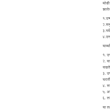
थोडी
झाले
१.उष
२.सम
३.पर्
४.उत
याव्
१. उ
२. वा
वाढते
३. उष
घटती
४. सम
५. अन
६. ल
या लक