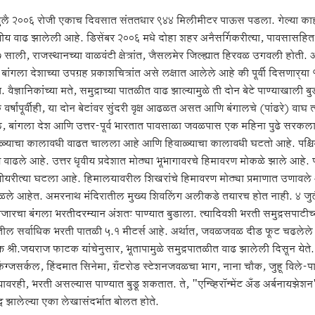
ुलै २००६ रोजी एकाच दिवसात संततधार ९४४ मिलीमीटर पाऊस पडला. गेल्या काही वर
ीय वाढ झालेली आहे. डिसेंबर २००६ मधे दोहा शहर अनैसर्गिकरीत्या, पावसासहित आले
साली, राजस्थानच्या वाळवंटी क्षेत्रांत, जैसलमेर जिल्ह्यात हिरवळ उगवली होती.
ांगला देशाच्या उपग्रह प्रकाशचित्रांत असे लक्षात आलेले आहे की पूर्वी दिसणार्‍या 
 वैज्ञानिकांच्या मते, समुद्राच्या पातळीत वाढ झाल्यामुळे ती दोन बेटे पाण्याखाल
वर्षांपूर्वीही, या दोन बेटांवर सुंदरी वृक्ष आढळत असत आणि बंगालचे (पांढरे) वाघ
ल, बांगला देश आणि उत्तर-पूर्व भारतात पावसाळा जवळपास एक महिना पुढे सरकला आ
ाळ्याचा कालावधी वाढत चालला आहे आणि हिवाळ्याचा कालावधी घटतो आहे. पश्चिम
ण वाढले आहे. उत्तर धृवीय प्रदेशात मोठ्या भूभागावरचे हिमावरण मोकळे झाले आहे. परि
णीयरीत्या घटला आहे. हिमालयावरील शिखरांचे हिमावरण मोठ्या प्रमाणात उणावले आह
ले आहेत. अमरनाथ मंदिरातील मुख्य शिवलिंग अलीकडे तयारच होत नाही. ४ जुलै २
जारचा बंगला भरतीदरम्यान अंशतः पाण्यात बुडाला. त्यादिवशी भरती समुद्रसपाटीच्
ईतील सर्वाधिक भरती पातळी ५.१ मीटर्स आहे. अर्थात, जवळजवळ दीड फूट चढलेले
्त श्री.जयराज फाटक यांचेनुसार, भूतापामुळे समुद्रपातळीत वाढ झालेली दिसून य
ंग्जसर्कल, हिंदमात सिनेमा, ग्रँटरोड स्टेशनजवळचा भाग, नाना चौक, जुहू विले-पा
यावरही, भरती असल्यास पाण्यात बुडू शकतात. ते, "एन्व्हिरॉन्मेंट अँड अर्बना
द्ध झालेल्या एका लेखासंदर्भात बोलत होते.