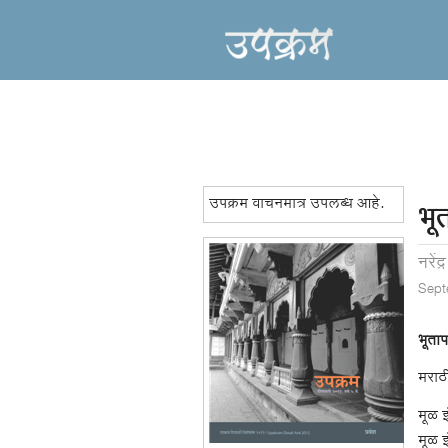
उपक्रम वाचनमात्र उपलब्ध आहे.
भू
नरेंद्
Sept
भूता
मराठी
मूळ इ
मूळ इ