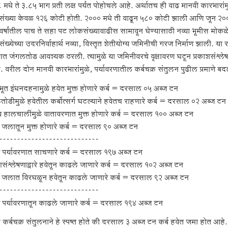
 मधे ते ३.८५ भाग प्रती लक्ष पर्यंत पोहोचले आहे. अर्थातच ही वाढ मानवी कारभार
ंख्या केवळ १२६ कोटी होती. २००० मधे ती वाढून ५८० कोटी झाली आणि जून २००८
वर्षांतील पाच ते सहा पट लोकसंख्यावाढीस सामावून घेण्यासाठी नव्या भूमीस मोकळ
ख्येच्या उदरनिर्वाहार्थ नव्या, विस्तृत शेतीयोग्य जमिनीची गरज निर्माण झाली. या
णात जंगलतोड आवश्यक ठरली. त्यामुळे या जमिनीवरचे वृक्षावरण घटून प्रकाशसंश्लेषणाद्
 वरील दोन मानवी कारभारांमुळे, पर्यावरणातील कर्बचक्र संतुलन पुढील प्रमाणे ब
िभूत इंधनदहनामुळे हवेत मुक्त होणारे कर्ब = दरसाल ०५ अब्ज टन
तोडीमुळे हवेतील कर्बोत्सर्ग घटल्याने हवेतच राहणारे कर्ब = दरसाल ०२ अब्ज टन
रिय हालचालींमुळे वातावरणात मुक्त होणारे कर्ब = दरसाल १०० अब्ज टन
्र जलातून मुक्त होणारे कर्ब = दरसाल ९० अब्ज टन
----------------------------
 पर्यावरणात साचणारे कर्ब = दरसाल १९७ अब्ज टन
शसंश्लेषणाद्वारे हवेतून काढले जाणारे कर्ब = दरसाल १०२ अब्ज टन
्र जलात विरघळून हवेतून काढले जाणारे कर्ब = दरसाल ९२ अब्ज टन
----------------------------
 पर्यावरणातून काढले जाणारे कर्ब = दरसाल १९४ अब्ज टन
कर्बचक्र संतुलनाने हे स्पष्त होते की दरसाल ३ अब्ज टन कर्ब हवेत जमा होत आहे. य