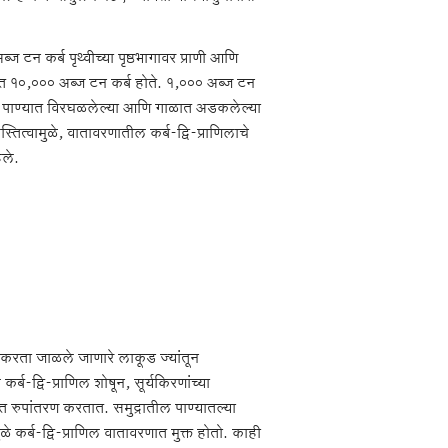
टन कर्ब पृथ्वीच्या पृष्ठभागावर प्राणी आणि
ात १०,००० अब्ज टन कर्ब होते. १,००० अब्ज टन
रात पाण्यात विरघळलेल्या आणि गाळात अडकलेल्या
ित्वामुळे, वातावरणातील कर्ब-द्वि-प्राणिलाचे
िले.
पाकाकरता जाळले जाणारे लाकूड ज्यांतून
र्ब-द्वि-प्राणिल शोषून, सूर्यकिरणांच्या
ांत रुपांतरण करतात. समुद्रातील पाण्यातल्या
े कर्ब-द्वि-प्राणिल वातावरणात मुक्त होतो. काही