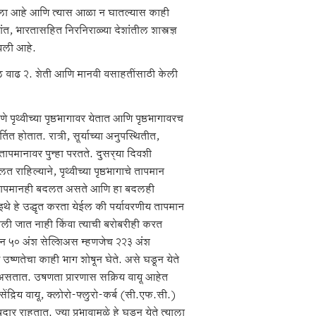
ाला आहे आणि त्यास आळा न घातल्यास काही
भारतासहित निरनिराळ्या देशांतील शास्त्रज्ञ
डवली आहे.
तील वाढ २. शेती आणि मानवी वसाहतींसाठी केली
े पृथ्वीच्या पृष्ठभागावर येतात आणि पृष्ठभागावरच
त होतात. रात्री, सूर्याच्या अनुपस्थितीत,
 तापमानावर पुन्हा परतते. दुसर्‍या दिवशी
राहिल्याने, पृथ्वीच्या पृष्ठभागाचे तापमान
चे तापमानही बदलत असते आणि हा बदलही
थे हे उद्धृत करता येईल की पर्यावरणीय तापमान
खाली जात नाही किंवा त्याची बरोबरीही करत
पमान ५० अंश सेल्शिअस म्हणजेच २२३ अंश
 उष्णतेचा काही भाग शोषून घेते. असे घडून येते
 असतात. उषणता प्रारणास सक्रिय वायू आहेत
सेंद्रिय वायू, क्लोरो-फ्लुरो-कर्ब (सी.एफ.सी.)
दार राहतात. ज्या प्रभावामुळे हे घडून येते त्याला