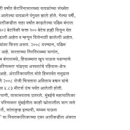
्षांत कॅटरिनासारख्या वादळांच्या संख्येत
ल्या वादळाने पंगुवत झाले होते. गेल्या वर्षी,
 अलीकडील सहा वर्षांत काढलेल्या पश्चिम बंगाल
१०२ बेटांपैकी फक्त १०० बेटेच हल्ली दिसून येत
ी बुडाली आहेत व म्हणून दिसेनाशी झालेली आहेत.
 त्यांवर फिरत असत. २००८ दरम्यान, पश्चिम
हे. भारताच्या निरनिराळ्या भागांत,
 बंगालमधे, हिवाळ्यात खूप पाऊस पडण्याचे
णामतः पांढर्‍या अस्वलांचे रहिवास-क्षेत्र
े. अंटार्टिकावरील मोठे हिमपर्वत समुद्रात
००८ रोजी चित्रतारा अमिताभ बच्चन यांचे
या ४.८३ मीटर्स उंच पर्यंत आलेली होती.
 पाणी, तासाभरातच उतरले. मुंबईचे महापालिका
ेते. परिणामतः मुंबईतील काही खोलातील भाग जसे
र्ले, सांताकृझ इत्यादी, मध्यम पाऊस
यझेशन" या नियतकालिकाच्या एका अलीकडील अंकात