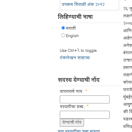
उपक्रम दिवाळी अंक २०१२
२६ ज
लक्षण
लिहिण्याची भाषा
२००७ 
मराठी
आणि ब
English
आहेत.
अनेक 
Use Ctrl+\ to toggle
बंगा
टंकलेखन साहाय्य
उन्ह
प्रमा
लक्ष
सदस्य येण्याची नोंद
कोसळ
घराशे
वापरायचे नाव:
*
मुंब
आयुक
परवलीचा शब्द:
*
की कि
पडल्
प्रसि
नवा परवलीचा शब्द मागवा.