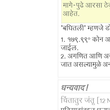
मागे-पुढे आरसा ठे
आहेत.
'बघितली' म्हणजे ड
१७९.९९° कोन अस
जाईल.
अगणित आणि अनंत
जात असल्यामुळे अनं
धन्यवाद!
चिंतातुर जंतू
[12 