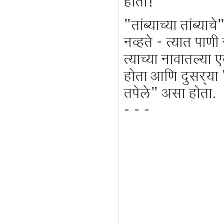
होता!
"तांब्याच्या तांब्या
नव्हते - त्यात पाण
त्याच्या नावातल्या
होता आणि दुसर्‍या "
तपेले" असा होता.
- - -
(मात्र खुद्द होमंक्
- रिकर्सिव्ह आहे. 
काहीच अंत नसला त
प्रतिबिंबे मी कित्
आकारापाशी पोचता प
सूक्ष्म दृष्टी नसल्