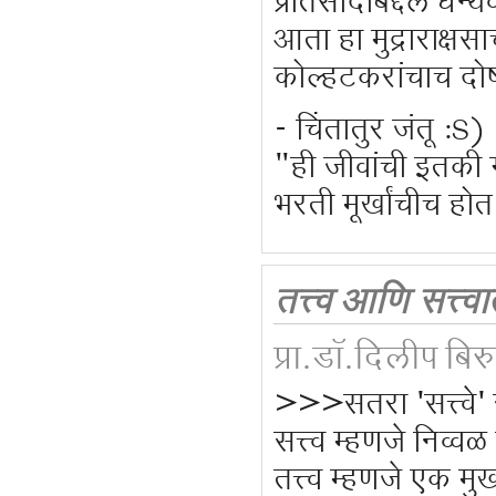
प्रतिसादांबद्दल धन्य
आता हा मुद्राराक्ष
कोल्हटकरांचाच दोष
- चिंतातुर जंतू :S)
"ही जीवांची इतकी 
भरती मूर्खांचीच हो
तत्त्व आणि सत्त
प्रा.डॉ.दिलीप बिर
>>>सतरा 'सत्त्वे' 
सत्त्व म्हणजे निव्वळ
तत्त्व म्हणजे एक मु