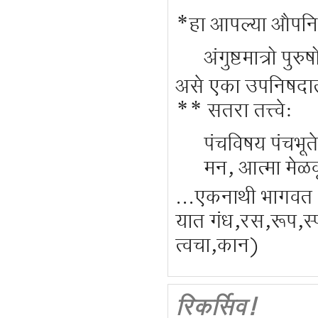
**********
*हा आपल्या औपनिषद
अंगुष्टमात्रो पुर
असे एका उपनिषदात
** सतरा तत्त्वे:
पंचविषय पंचभूते|
मन, आत्मा मेळवू
...एकनाथी भागवत
यात गंध,रस,रूप,स्पर
त्वचा,कान)
रिकर्सिव!