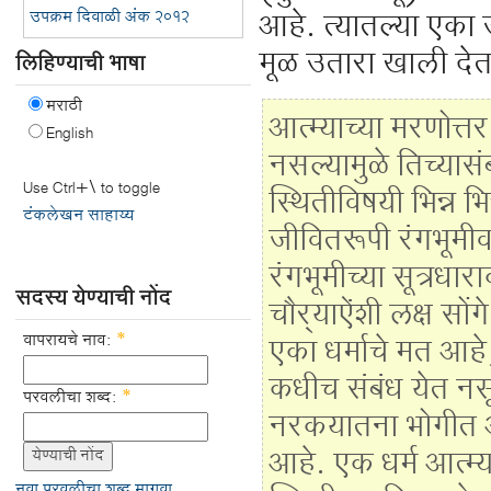
उपक्रम दिवाळी अंक २०१२
आहे. त्यातल्या एका उ
मूळ उतारा खाली दे
लिहिण्याची भाषा
मराठी
आत्म्याच्या मरणोत्त
English
नसल्यामुळे तिच्यासं
Use Ctrl+\ to toggle
स्थितीविषयी भिन्न भिन
टंकलेखन साहाय्य
जीवितरूपी रंगभूमीवर 
रंगभूमीच्या सूत्रधार
सदस्य येण्याची नोंद
चौर्‍याऐंशी लक्ष सों
वापरायचे नाव:
*
एका धर्माचे मत आहे;
कधीच संबंध येत नसून 
परवलीचा शब्द:
*
नरकयातना भोगीत अन
आहे. एक धर्म आत्म
नवा परवलीचा शब्द मागवा.