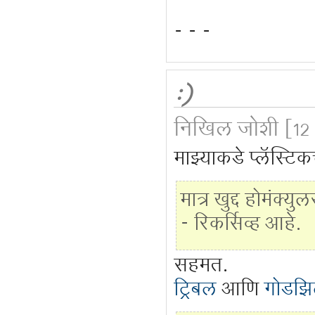
दिसतात" असे म्हणत
- - -
:)
निखिल जोशी
[12
माझ्याकडे प्लॅस्टि
मात्र खुद्द होमंक्
- रिकर्सिव्ह आहे.
सहमत.
ट्रिबल
आणि
गोडझि