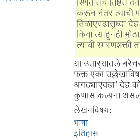
स्थितीतच तिष्ठत ठेव
करून नंतर त्याची 
तिळाएवढासुध्दा देह 
किंवा त्याहूनही मो
त्याची स्मरणशक्ती 
या उतार्‍यातले बरेचस
फक्त एका उल्लेखाविषय
अंगठ्याएवढा' देह को
कुणास कल्पना असल्
लेखनविषय:
भाषा
इतिहास