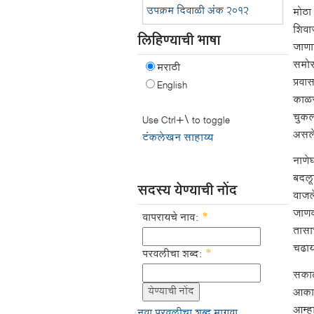
उपक्रम दिवाळी अंक २०१२
मोठा 
शिवा
लिहिण्याची भाषा
जाणार
समोर
मराठी
प्रवा
English
काळज
चुकल
Use Ctrl+\ to toggle
असले
टंकलेखन साहाय्य
नाणेघ
बदलून
सदस्य येण्याची नोंद
वाजले
जाणव
वापरायचे नाव:
*
तासाच
चढाय
परवलीचा शब्द:
*
सकाळ
आकाश
आम्हा
नवा परवलीचा शब्द मागवा.