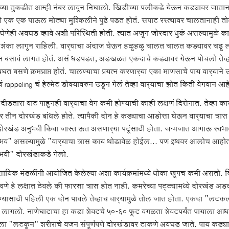
च्या तुकडीत आम्ही नंबर लावून निघालो. खिंडीच्या पलीकडे येऊन कड्यावर जाताना
 एक एक पाऊल मोठ्या मुश्किलीने पुढे पडत होतं. सपाट रस्त्यावर चालतानाही तोल 
 घेणेही अवघड व्हावे अशी परिस्थिती होती. त्यात अजून जोरदार धुकं असल्यामुळे क
 शंका लागून राहिली. वार्‍याचा अंदाज घेऊन हळूहळू चालत चालत कड्यावर चढ
न बसावं लागत होतं. असं धडपडत, अडखळत एकदाचे कड्यावर येऊन पोचलो तेव्हा र
घत बसणे क्रमप्राप्त होतं. चालण्याचा प्रयत्न करणार्‍या एका माणसाचे पाय वार्‍या
ं rappeling चं हेल्मेट डोक्यावरुन उडून गेलं तेव्हा वार्‍याचा झोत किती वेगवान आ
ीडतास वाट पाहूनही वार्‍याचा वेग कमी होण्याची काही लक्षणं दिसेनात. तेव्हा कार्
र तीन दोरखंड बांधले होते. त्यापैकी दोन हे कड्याचा आडोसा घेऊन वार्‍याचा त्
ोरखंड अनुभवी किंवा जास्त ऊत असणार्‍या पटूंसाठी होता. जन्मजात आगाऊ स्वभा
भव" असल्यामुळे "वार्‍याचा त्रास काय थोडावेळ होईल... पण इथवर आलोच आहोत त
भवी" दोरखंडाकडे गेलो.
सायिक मंडळींनी आयोजित केलेल्या अशा कार्यक्रमांमध्ये धोका खूपच कमी असतो. दि
वणे हे लक्षात ठेवले की फारसा त्रास होत नाही. कमरेच्या पट्ट्यामध्ये दोरखंड
्यासाठी पहिली एक दोन पावले तेव्हाच वार्‍यामुळे तोल जात होता. एकदा "लटक
 लागलो. नाणेघाटाचा हा कडा शेवटचे ५०-६० फूट वगळता शेवटपर्यंत पायाला आधार 
हाला "लटकून" शरीराचे वजन संपूर्णपणे दोरखंडावर टाकणे अवघड जाते. पाय कड्