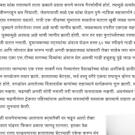
बस थांबा नसल्याने लाल डब्याने प्रवास करणे फारच गैरसोयीचं होतं. त्यामुळे प्राय
जीनगरहून बस निघाली. जेवणासाठी मध्ये एक थांबा घेऊन पुणे-नाशिक महामार्गान
्‍या रस्त्याला वळलो. रात्री एक-दीडच्या सुमारास माळशेज घाटात खुबी जवळ पाण्या
 धुक्याने लपेटलेला रस्ता आहे याची जाणीव झाली. जवळच्याच टपरीत एकएक चहा
स धुक्यामुळे अवघड आहे याची जाणीव झाली होती. फार तर दहा फुटांपर्यंतच्या रस्त्या
ी वाटत नसावी. दुभाजकाच्या पट्ट्यांचा अंदाज घेऊन मस्त ६० च्या स्पीडने गाडी 
ा आणि जोरदार ब्रेक मारुन गाडी अगदी कड्याजवळ थांबवली तेव्हा साहेब जरा भा
ल्या एका एस.टीच्या मागच्या दिव्यांचा अंदाज घेत आमची गाडी हळूहळू पुढे जाऊ 
ाटाला जाण्याचा एक रस्ता साबर्णे गाव गेल्यानंतर वैशाखरेच्या थोडा अलीकडे डावी
 सगळेजण तयार झाले. हातातल्या बॅटर्‍या, सर्व वस्तू वगैरे एकदा तपासून डोंगर चढ
 होते. दगडांवर असलेल्या दिशादर्शक बाणांच्या सहाय्याने मार्गक्रमणा सुरु झाली
त नव्हता. चढणही अगदी सोपी नसली तरी फारशी त्रासदायक नव्हती. अधनंमधनं प
्या चढणीनंतर ट्रेकला पहिल्यांदाच आलेल्या सदस्यांची दमछाक झाल्याचे लक्षात आल
ला सुरुवात केली.
ी पावणेपाचाच्या आसपास बर्‍यापैकी वर चढून आलो तेव्हा
ात पांढरट फिकट प्रकाश जाणवू लागला. इतका वेळ
ला रस्ता दाखवणार्‍या हातातल्या बॅटर्‍याही एकेक करुन मंद