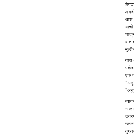
शेवट
अगदी
श्वास
याची
घालू
वाट ब
मुलीच
तास-द
एकंद
एक द
"अनु
"अनु
व्याव
न ला
उतरण
उतरु
तुम्