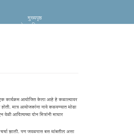
मुख्यपृष्ठ
लेखमालिका
साहाय्य
नवे लेखन
ा एक कार्यक्रम आयोजित केला आहे हे कळाल्यावर
 होती. मात्र आयोजकांना नावे कळवण्यात थोडा
 वेळी आदित्यच्या दोन मित्रांनी माघार
डी चर्चा झाली. पण जवळपास बस थांबतील असा