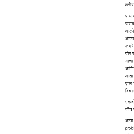
शरीर
पाया
कड्य
आलो 
ओला 
कमरे
दोर 
याचा
आणि 
आता 
एका 
विचा
एकदो
जीव 
आता 
prob