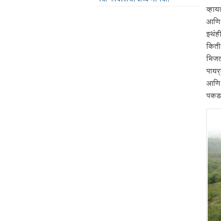
व्हाय
आणि व
इथंही
किती
भिजल्
पायर्
आणि 
पकड 