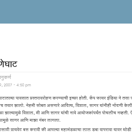
णेघाट
नुकर्ण
 9, 2007 - 4:50 pm
घाटातल्या पावसात प्रस्तरावरोहण करण्याची इच्छा होती. कँप फायर इंडिया ने तस
च तयार झालो. नेहमी सोबत असणारे आदित्य, विशाल, सागर यांनीही नोंदणी केली
ा झाल्यामुळे विशाल, मी आणि सागर यांची नावे आयोजकांपर्यंत पोचलीच नव्हती. ऐन
्यामुळे सागर आणि माझा नंबर लागला.
किंगसाठी प्रायवेट बस करावी की आपल्या महामंडळाचा लाल डबा वापरावा यावर थो