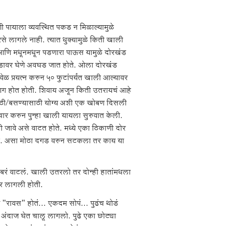
णी पायाला व्यवस्थित पकड न मिळाल्यामुळे
े लागले नाही. त्यात धुक्यामुळे किती खाली
आणि मधूनमधून पडणारा पाऊस यामुळे दोरखंड
डावर घेणे अवघड जात होते. ओला दोरखंड
 प्रयत्न करुन ५० फुटांपर्यंत खाली आल्यावर
आग होत होती. शिवाय अजून किती उतरायचं आहे
साठी/बसण्यासाठी योग्य अशी एक खोबण दिसली
चार करुन पुन्हा खाली यायला सुरुवात केली.
 जावे असे वाटत होते. मध्ये एका ठिकाणी दोर
ा. असा मोठा दगड वरुन सटकला तर काय या
 बरं वाटलं. खाली उतरलो तर दोन्ही हातांमधला
ार लागली होती.
 "रावस" होतं... एकदम सोपं... पुढंच थोडं
 अंदाज घेत चालू लागलो. पुढे एका छोट्या