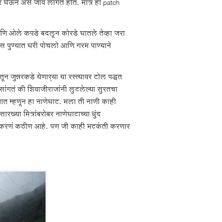
 घेऊन असं जावं लागत होतं. मात्र हा patch
 आणि ओले कपडे बदलून कोरडे घातले तेव्हा जरा
ारास पुण्यात घरी पोचलो आणि गरम पाण्याने
न्नरकडे येणार्‍या या रस्त्यावर टोल पद्धत
सांगतं की शिवाजीराजांनी लुटलेल्या सुरतचा
ात म्हणून हा नाणेघाट. मला ती नाणी काही
या मित्रांबरोबर नाणेघाटाच्या धुंद
्त करणं कठीण आहे. पण जी काही भटकंती करणार