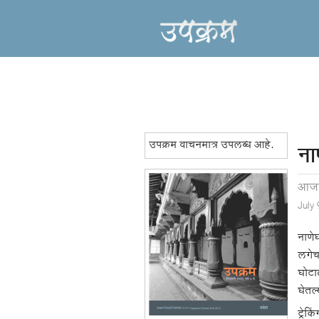
उपक्रम वाचनमात्र उपलब्ध आहे.
ना
आजा
July
नाणे
लगेच
घोटाळ
घेतल
ट्रे