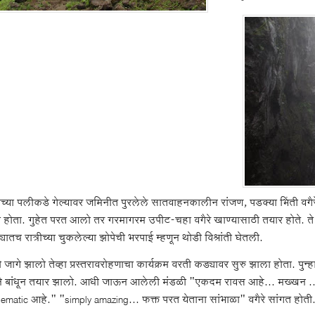
ीच्या पलीकडे गेल्यावर जमिनीत पुरलेले सातवाहनकालीन रांजण, पडक्या भिंती वगैर
 होता. गुहेत परत आलो तर गरमागरम उपीट-चहा वगैरे खाण्यासाठी तयार होते. ते
ातच रात्रीच्या चुकलेल्या झोपेची भरपाई म्हणून थोडी विश्रांती घेतली.
 जागे झालो तेव्हा प्रस्तरावरोहणाचा कार्यक्रम वरती कड्यावर सुरु झाला होता. पु
े बांधून तयार झालो. आधी जाऊन आलेली मंडळी "एकदम रावस आहे... मख्खन ..
lematic आहे." "simply amazing... फक्त परत येताना सांभाळा" वगैरे सांगत होती