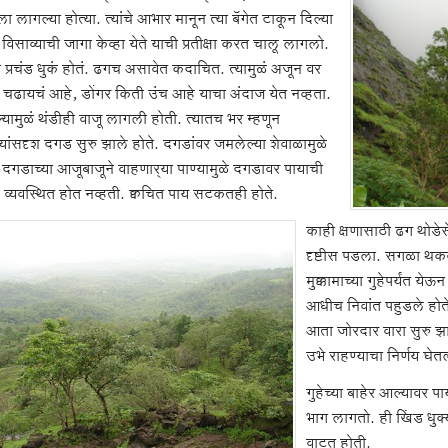
ला लागल्या होत्या. त्यांचे आभार मानून त्या बॅगेत टाकून दिल्या
िसाव्याची जागा केव्हा येते याची प्रतीक्षा करत चालू लागलो.
 प्रचंड धुकं होतं. ढगच असावेत कदाचित. त्यामुळं अजून वर
 चढायचं आहे, डोंगर किती उंच आहे याचा अंदाज येत नव्हता.
यामुळं थंडीही वाजू लागली होती. त्यातच भर म्हणून
‍यांसदृश दगड सुरु झाले होते. दगडांवर जमलेल्या शेवाळामुळे
दगडाच्या आजूबाजूने वाहणार्‍या पाण्यामुळे दगडावर पायाची
व्यवस्थित होत नव्हती. क्वचित पाय सटकतही होते.
काही क्षणासाठी ढग थोडे
दृष्टीस पडला. सगळा थकवा 
मुक्कामाच्या गुहेपर्यंत य
आधीच निवांत पहुडले होते
आता जोरदार वारा सुरु झा
उभे राहण्याचा निर्णय घेत
गुहेच्या बाहेर आल्यावर 
भाग लागतो. ही खिंड धुक्
वाटत होती.