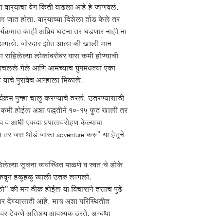
 वार्‍याचा वेग किती वाढला आहे हे जाणवलं.
जात होता. वार्‍याच्या दिशेला तोंड केले तर
ार्यक्रमात काही अप्रिय घटना तर घडणार नाही ना
ू लागलो. जोरदार झोत आला की खाली मान
ाहिलेल्या लोकांबरोबर वारा कमी होण्याची
ने उचलले गेले आणि आमच्याच ग्रुपमधल्या एका
हे याचे पुरावेच आम्हाला मिळाले.
यक्रम पुन्हा चालू करण्याचे ठरलं. उतरण्यासाठी
रास कमी होईल अशा पद्धतीने १०-१५ फूट खाली तर
व व आधी एकदा प्रपातावरोहण केल्याचा
र जरा थोडं जास्त adventure करु" या हेतूने
लेल्या सूचना व्यवस्थित पाळणे व स्वत:चे डोके
 अडकवून हळूहळू खाली उतरु लागलो.
लो" की मग ठीक होईल या विचाराने तसाच पुढे
देण्यासाठी आहे. मात्र अशा परिस्थितीत
यावर टेकणे अतिशय आवश्यक ठरते. अन्यथा