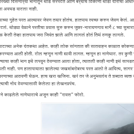
सारख्या दिसणार्‍या भागातून थोडं सरपटत आणि बर्‍याच ठिकाणी थोडा दोरीचा आधार
ा अवघड वाटला नाही.
कामाच्या गुहेत परत आल्यावर जेवण तयार होतंच. हातपाय स्वच्छ करुन जेवण केलं.
ाटलं. थोड्या वेळाने परतीचा प्रवास सुरु करुन जुन्नर-नारायणगाव मार्गे ८ च्या सुम
ळ केली तेव्हा हातपाय जरा जिवंत झाले आणि लागलं होतं तिथं ठणकू लागले.
घाटाच्या अनेक दंतकथा आहेत. काही लोक सांगतात की सातवाहन काळात कोकणातून जु
 करण्यात आली होती. टोल म्हणून नाणी द्यावी लागत. म्हणून हा नाणेघाट. तर कुणी 
्याचा काही भाग इथे लपवून ठेवण्यात आला होता, त्यातली काही नाणी इथं सापडत
ली नाही. पण हातापायाला झालेल्या जखमांबरोबरच परत आलो ते आदित्य, सागर सारख्
वरणाच्या आठवणी घेऊन. हाच खरा खजिना. खरं तर जे अनुभवलंय ते शब्दात व्यक
्याची नोंद ठेवण्यासाठी केलेला हा लेखनप्रपंच.
ने काढलेले नाणेघाटाचे अजून काही "रावस" फोटो.