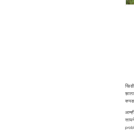
खिंड
झाला
कपड्य
आम्ही
साधन
prob