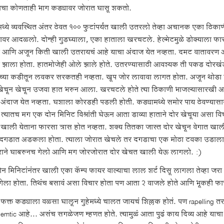
ाचा कोणताही भाग कड्यावर जोरात घासू शकतो.
ंमध्ये व्यवस्थित अंतर ठेवत १०० फुटांपर्यंत खाली उतरलो तेव्हा अचानक एका ठिका
ावर आदळलो. दोन्ही गुडघ्याला, एका हाताला खरचटले. हेल्मेटमुळे डोक्याला फारस
आणि अजून किती खाली उतरायचं आहे याचा अंदाज येत नव्हता. दमट वातावरण 
झाला होता. हातमोजेही ओले झाले होते. उतरण्यासाठी आवश्यक ती पकड दोरखं
च्या कडीतून लवकर सरकतही नव्हता. खूप जोर लावावा लागत होता. अजून थोडा वेळ
खेचून खेचून उजवा हात भरुन आला. खरचटले होते त्या ठिकाणी भाजल्यासारखी 
 अंदाज येत नव्हता. घशाला कोरडही पडली होती. कड्यामध्ये समोर पाय ठेवण्या
त्यातच मग एक दोन मिनिट विश्रांती घेऊन आता डाव्या हाताने दोर खेचूया असा वि
खाली येताना फारसा त्रास होत नव्हता. शक्य तितका जास्त दोर खेचून वेगात खाली
दगडात अडकला होता. त्याला जोरात खेचले तर दगडाचा एक मोठा टवका उडाल
राने घाबरुनच गेलो आणि मग जोरजोरात दोर खेचत खाली येऊ लागलो. :)
न मिनिटांनंतर खाली एका कॅम्प फायर वाल्याचा लाल शर्ट दिसू लागला तेव्हा जरा
गेला होता. तिथंच बसावं असा विचार होता पण आता २ वाजले होते आणि भूकही फ
फक्त कड्याला वळसा घालून गुहेमध्ये चालत जायचं शिल्लक होतं. पण rapelling तर
lemtic आहे... असंच सगळेजण म्हणत होते. त्यामुळं आता पुढं काय दिव्य आहे याचा