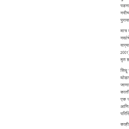
पडणार
नदीच्
पुरा
मात्र
नद्या
वार्‍
2001
मृत झ
सिंधू
थोडा
जाणार
कालीब
एक ज
आणि 
परिस्
काही