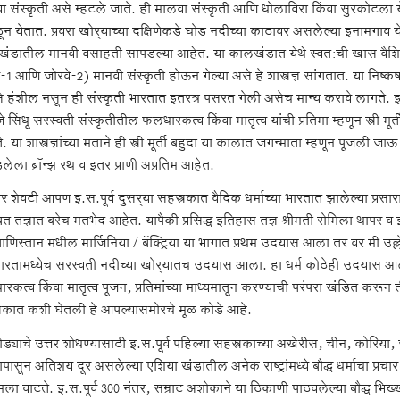
ा संस्कृती असे म्हटले जाते. ही मालवा संस्कृती आणि धोलाविरा किंवा सुरकोटला 
 येतात. प्रवरा खोर्‍याच्या दक्षिणेकडे घोड नदीच्या काठावर असलेल्या इनामगाव येथ
ंडातील मानवी वसाहती सापडल्या आहेत. या कालखंडात येथे स्वत:ची खास वैशिष्ट
-1 आणि जोरवे-2) मानवी संस्कृती होऊन गेल्या असे हे शास्त्रज्ञ सांगतात. या निष्कर्ष
े हंशील नसून ही संस्कृती भारतात इतरत्र पसरत गेली असेच मान्य करावे लागते.
े सिंधू सरस्वती संस्कृतीतील फलधारकत्व किंवा मातृत्व यांची प्रतिमा म्हणून स्त्री मू
. या शास्त्रज्ञांच्या मताने ही स्त्री मूर्ती बहुदा या कालात जगन्माता म्हणून पूजल
ेला ब्रॉन्झ रथ व इतर प्राणी अप्रतिम आहेत.
र शेवटी आपण इ.स.पूर्व दुसर्‍या सहस्त्रकात वैदिक धर्माच्या भारतात झालेल्या प्
त तज्ञात बरेच मतभेद आहेत. यापैकी प्रसिद्ध इतिहास तज्ञ श्रीमती रोमिला थापर व इतर
णिस्तान मधील मार्जिनिया / बॅक्ट्रिया या भागात प्रथम उदयास आला तर वर मी उल्ल
 भारतामध्येच सरस्वती नदीच्या खोर्‍यातच उदयास आला. हा धर्म कोठेही उदयास आ
कत्व किंवा मातृत्व पूजन, प्रतिमांच्या माध्यमातून करण्याची परंपरा खंडित करून ती 
त्रकात कशी घेतली हे आपल्यासमोरचे मूळ कोडे आहे.
ड्याचे उत्तर शोधण्यासाठी इ.स.पूर्व पहिल्या सहस्त्रकाच्या अखेरीस, चीन, कोरि
ापासून अतिशय दूर असलेल्या एशिया खंडातील अनेक राष्ट्रांमध्ये बौद्ध धर्माचा प
ला वाटते. इ.स.पूर्व 300 नंतर, सम्राट अशोकाने या ठिकाणी पाठवलेल्या बौद्ध भिख्खूं