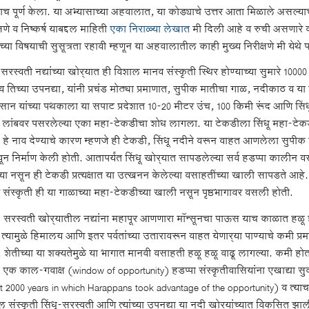
ाच पूर्ण केला. या अभ्यासाच्या अहवालात, या कोड्याचे उत्तर आता मिळाले असल्य
्षणे व निष्कर्ष याबद्दल माहिती
एका निराळ्या लेखात
मी दिली आहे व रुची असणारे 
च्या विषयाची सुसूत्रता रहावी म्हणून या अहवालातील काही मुख्य निरीक्षणे मी येथे
-सरस्वती नद्यांच्या खोर्‍यात ही विशाल मानव संस्कृती स्थिर होण्याच्या सुमारे 100
 व तिच्या उपनद्या, यांनी प्रचंड मोठ्या प्रमाणात, सुपीक मातीचा गाळ, नदीकाठ व या
ान यांच्या पथकाला या सपाट प्रदेशात 10-20 मीटर उंच, 100 किमी रूंद आणि सिंधू
 लांबवर पसरलेल्या एका महा-टेकडीचा शोध लागला. या टेकडीला सिंधू महा-टेक
 हे नाव देण्याचे कारण म्हणजे ही टेकडी, सिंधू नदीने वरून वाहत आणलेला सुपीक 
ून निर्माण केली होती. आतापर्यंत सिंधू खोर्‍यात सापडलेल्या सर्व हडप्पा कालीन
्या नसून ही टेकडी प्रत्यक्षात या उत्खनन केलेल्या वसाहतींच्या खाली सापडते आहे.
 संस्कृती ही या गाळाच्या महा-टेकडीच्या खाली नसून पृष्ठभागावर वसली होती.
ू- सरस्वती खोर्‍यातील नद्यांना महापूर आणणारा मॉन्सूनचा पाऊस याच काळात ह
्यामुळे हिमालय आणि इतर पर्वतांच्या उतारावरून वाहत येणार्‍या पाण्याचे कमी प्रमा
 शेतीच्या या शक्यतेमुळे या भागात मानवी वसाहती हळू हळू वाढू लागल्या. कमी होत राह
ंचे एक काल-गवाक्ष (window of opportunity) हडप्पा संस्कृतीवासियांना एखाद्या 
t 2000 years in which Harappans took advantage of the opportunity) व त्याचा
 संस्कृती सिंधू-सरस्वती आणि त्यांच्या उपनद्या या नदी खोर्‍यांच्यात विकसित झाल