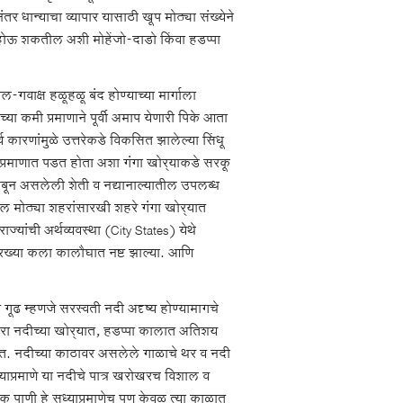
नंतर धान्याचा व्यापार यासाठी खूप मोठ्या संख्येने
ध होऊ शकतील अशी मोहेंजो-दाडो किंवा हडप्पा
गवाक्ष हळूहळू बंद होण्याच्या मार्गाला
्या कमी प्रमाणाने पूर्वी अमाप येणारी पिके आता
कारणांमुळे उत्तरेकडे विकसित झालेल्या सिंधू
 प्रमाणात पडत होता अशा गंगा खोर्‍याकडे सरकू
बून असलेली शेती व नद्यानाल्यातील उपलब्ध
तील मोठ्या शहरांसारखी शहरे गंगा खोर्‍यात
्यांची अर्थव्यवस्था (City States) येथे
सारख्या कला कालौघात नष्ट झाल्या. आणि
 म्हणजे सरस्वती नदी अदृष्य होण्यामागचे
रा नदीच्या खोर्‍यात, हडप्पा कालात अतिशय
ेत. नदीच्या काठावर असलेले गाळाचे थर व नदी
ुराव्याप्रमाणे या नदीचे पात्र खरोखरच विशाल व
 पाणी हे सध्याप्रमाणेच पण केवळ त्या काळात