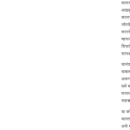
मालव
आढळून
कालख
जोरवे
फारस
म्हणज
दिसते
सापडल
यानंत
याबाब
अफगा
धर्म
फलधार
सहस्
या को
भारत
असे म