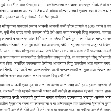
यामुळे दरवर्षी हातात येणार्‍या अमाप अन्नधान्याच्या उत्पन्नावर अवलंबून होती. शेती व 
िकांची आवश्यकता असल्याने जेथे असे श्रमिक मोठ्या संख्येने एकाच स्थानी उपलब्
ी महानगरे या संस्कृतीमध्ये विकसित झाली.
हा मॉन्सूनच्या पावसाचे प्रमाण आणखी आणखी कमी होऊ लागले व 2000 वर्षाचे हे काल-
. पूर्वी जेथे उदंड पाणी उपलब्ध होते तेथे आता फक्त मरूभूमी दिसू लागल्या. पावसाच
ू लागली व महानगरातील श्रमिकांना कामधंदा मिळणे दुरापास्त होऊ लागले. या सर्व 
‍यातील रहिवासी इ.स.पूर्व 1500 च्या आसपास, जेथे मॉन्सूनचा पाऊस अजूनही स्थिर
े. या भागातील मॉन्सूनचा पाऊस जरी स्थिर स्वरूपाचा असला तरी पावसावर अवलं
हे फक्त छोट्या स्वरूपातील शेतीसाठीच उपयुक्त होते. या कारणामुळे सिंधू खोर्‍या
ाण न होता, मर्यादित स्वरूपाच्या शेतीच्या आधारावर टिकू शकतील अशा लहान नगर राज
पली गेली. मोठी शहरे नष्ट झाल्याबरोबर शहरी वास्तव्यासाठी उपयुक्त अशा लेखना
ांतरित जनसंख्या लहान लहान गावात विखुरली गेली.
भ्यासात आणखी एका गूढाचा उलगडा करता आला आहे असे हा अहवाल म्हणतो. ते गूढ
. सरस्वती नदी म्हणजे सध्याची घग्गर नदी असेही हा अहवाल म्हणतो. घग्गर-हाक
स्वरूपात वस्ती असल्याचे पुरावे या भागात केलेल्या उत्खननात आढळून आलेले आह
यातील भूपृष्ठभाग रचना या स्वरूपाच्या व या अभ्यासातून प्राप्त झालेल्या भूशास्त्रीय प
क पाणी असलेले होते असे दिसते. परंतु या कालात सुद्धा या नदीला असलेले मुबलक