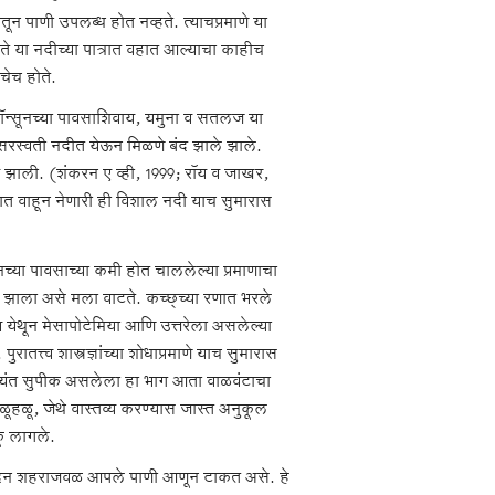
ून पाणी उपलब्ध होत नव्हते. त्याचप्रमाणे या
 ते या नदीच्या पात्रात वहात आल्याचा काहीच
चेच होते.
ला मॉन्सूनच्या पावसाशिवाय, यमुना व सतलज या
णी सरस्वती नदीत येऊन मिळणे बंद झाले झाले.
ष्य झाली. (शंकरन ए व्ही, 1999; रॉय व जाखर,
णात वाहून नेणारी ही विशाल नदी याच सुमारास
नच्या पावसाच्या कमी होत चाललेल्या प्रमाणाचा
ा झाला असे मला वाटते. कच्छ्च्या रणात भरले
व येथून मेसापोटेमिया आणि उत्तरेला असलेल्या
्त्व शास्त्रज्ञांच्या शोधाप्रमाणे याच सुमारास
त्यंत सुपीक असलेला हा भाग आता वाळवंटाचा
हळू, जेथे वास्तव्य करण्यास जास्त अनुकूल
कू लागले.
ील बादिन शहराजवळ आपले पाणी आणून टाकत असे. हे