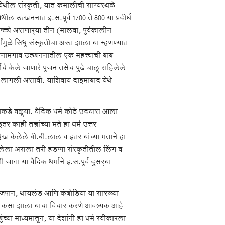
येथील संस्कृती, यात कमालीची साम्यस्थळे
ील उत्खननात इ.स.पूर्व 1700 ते 800 या प्रदीर्घ
्ये असणार्‍या तीन (मालवा, पूर्वकालीन
ांमुळे सिंधू संस्कृतीचा अस्त झाला या म्हणण्यात
 इनामगाव उत्खननातील एक महत्त्वाची बाब
र्तीचे केले जाणारे पूजन तसेच पुढे चालू राहिलेले
ी जाऊ लागली असावी. याशिवाय दाइमाबाद येथे
रसाराकडे वळूया. वैदिक धर्म कोठे उदयास आला
 काही तज्ञांच्या मते हा धर्म उत्तर
ेख केलेले बी.बी.लाल व इतर यांच्या मताने हा
लेला असला तरी हडप्पा संस्कृतीतील लिंग व
जागा या वैदिक धर्माने इ.स.पूर्व दुसर्‍या
या, जपान, थायलंड आणि कंबोडिया या सारख्या
्रचार कसा झाला याचा विचार करणे आवश्यक आहे
च्या माध्यमातून, या देशांनी हा धर्म स्वीकारला