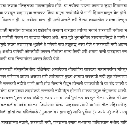
्‍या सशक्त मॉन्सूनच्या पावसामुळेच होते. या नदीला हडप्पा कालात सुद्धा हिमालयात
या जवळून वाहणार्‍या सतलज किंवा यमुना नद्यांमध्ये जे पाणी हिमालयातून येत होते
वा मिळत नाही. या नदीला बारमाही पाणी असले तरी ते त्या काळातील सशक्त मॉन्सून
 काही भारतीय शास्त्रज्ञ हा दृष्टीकोन अमान्य करतात त्यांच्या मताने सरस्वती नदी
ंचे पाणीही येऊन या काळात मिळत असे. मात्र पुढे भूगर्भातील हालचालींमुळे हे पा
यामुळे सतत उडणार्‍या धुळीने हे कोरडे पात्र हळूहळू भरत गेले व सरस्वती नदी अदृ
) अर्थात यापैकी कोणतीही कारण मीमांसा मान्य केली तरी अमाप पाणी कच्छ्च्या र
ाली याच निष्कर्षाप्रत आपण शेवटी येतो.
 सरस्वती संस्कृतीमधील दक्षिणेला असलेल्या धोलाविरा सारख्या महानगरांवर मॉन्सू
फार परिणाम झाला असला तरी त्यांच्यावर मुख्य आघात सरस्वती नदी लुप्त होण्याच
े सरस्वती नदीचे पाणी कमी होत गेल्याने तेथून होणारी जहाजांची ये जा बंद झाली 
ंगा यासारख्या शहरांकडे सरस्वती नदीमधून होणारी मालवाहतूक संपुष्टातच आली. पुरातत
बरदस्त भूकंप कच्छ मध्ये झाला व रणाचा सर्व भूगोलच बदलून गेला. एकेकाळी अ
दलदलीचा प्रदेश बनला. जिओसान यांच्या अहवालाप्रमाणे या भागातील रहिवासी हळू
थिती होती त्या दक्षिणेकडे (गुजरात व महाराष्ट्र) आणि पूर्वेला (राजस्थान) कडे सर
 शास्त्रज्ञांच्या मताने, सरस्वती नदी, कच्छच्या रणात सध्याच्या पाकिस्तान मध