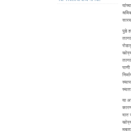
यांच्
श्रम
सारख
पुढे 
लागले
रोडाव
खोर्
लागल
पाणी 
निर्म
स्था
स्थल
या अ
कारण
दाट 
खोर्‍
मुबल