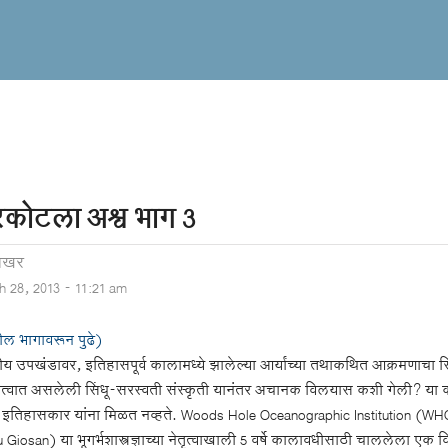
रकोटला अश्व भाग 3
शेखर
h 28, 2013 - 11:21 am
ील भागावरून पुढे)
य उपखंडावर, इतिहासपूर्व कालामध्ये झालेल्या आर्यांच्या तथाकथित आक्रमणाचा सिद्
त्वात असलेली सिंधू-सरस्वती संस्कृती यानंतर अचानक विलयास कशी गेली? या कोड्याच
इतिहासकार यांना मिळत नव्हते. Woods Hole Oceanographic Institution (WHOI)
u Giosan) या भूगर्भशास्त्रज्ञाच्या नेतृत्वाखाली 5 वर्षे कालावधीसाठी चाललेला एक वि