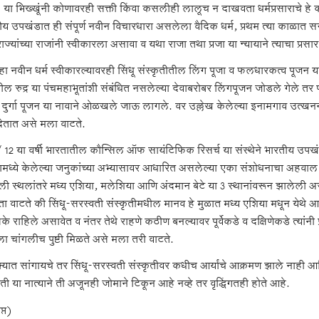
 या भिख्खूंनी कोणावरही सक्ती किंवा कसलीही लालूच न दाखवता धर्मप्रसाराचे हे कार
ीय उपखंडात ही संपूर्ण नवीन विचारधारा असलेला वैदिक धर्म, प्रथम त्या काळात 
ज्यांच्या राजांनी स्वीकारला असावा व यथा राजा तथा प्रजा या न्यायाने त्याचा प्र
 हा नवीन धर्म स्वीकारल्यावरही सिंधू संस्कृतीतील लिंग पूजा व फलधारकत्व पूजन या
तील रुद्र या पंचमहाभूतांशी संबंधित नसलेल्या देवाबरोबर लिंगपूजन जोडले गेले त
 दुर्गा पूजन या नावाने ओळखले जाऊ लागले. वर उल्लेख केलेल्या इनामगाव उत्खनना
ी देतात असे मला वाटते.
/ 12 या वर्षी भारतातील कौन्सिल ऑफ सायंटिफिक रिसर्च या संस्थेने भारतीय उपखं
मध्ये केलेल्या जनुकांच्या अभ्यासावर आधारित असलेल्या एका संशोधनाचा अहवाल प्
ली स्थलांतरे मध्य एशिया, मलेशिया आणि अंदमान बेटे या 3 स्थानांवरून झालेली अस
ा वाटते की सिंधू-सरस्वती संस्कृतीमधील मानव हे मुळात मध्य एशिया मधून येथे आले
्रके राहिले असावेत व नंतर तेथे राहणे कठीण बनल्यावर पूर्वेकडे व दक्षिणेकडे त्यां
ला चांगलीच पुष्टी मिळते असे मला तरी वाटते.
्यात सांगायचे तर सिंधू-सरस्वती संस्कृतीवर कधीच आर्यांचे आक्रमण झाले नाही
ृती या नात्याने ती अजूनही जोमाने टिकून आहे नव्हे तर वृद्धिंगतही होते आहे.
्त)