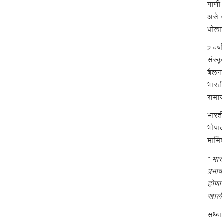
पाणी 
असे 
धोला
2 वर्
संस्क
बैलगा
भारती
समाज
भारती
भोपाळ
मार्
” भार
प्रभा
होणा
खाली
सध्य