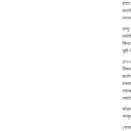
होता.
भारत
नगररा
परंतु
धर्मा
किंवा
पुष्ट
2011
विषया
झाले
शक्यत
सहस्त
तर्का
थोडक
संस्क
(समाप