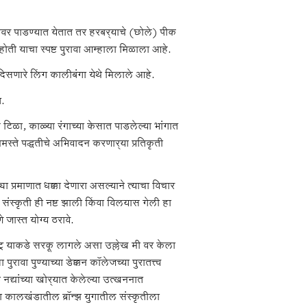
रावर पाडण्यात येतात तर हरबर्‍याचे (छोले) पीक
ी याचा स्पष्ट पुरावा आम्हाला मिळाला आहे.
िसणारे लिंग कालीबंगा येथे मिलाले आहे.
त.
ल टिळा, काळ्या रंगाच्या केसात पाडलेल्या भांगात
नमस्ते पद्धतीचे अभिवादन करणार्‍या प्रतिकृती
 प्रमाणात धक्का देणारा असल्याने त्याचा विचार
 संस्कृती ही नष्ट झाली किंवा विलयास गेली हा
जास्त योग्य ठरावे.
ट्र याकडे सरकू लागले असा उल्लेख मी वर केला
रावा पुण्याच्या डेक्कन कॉलेजच्या पुरातत्त्व
ड नद्यांच्या खोर्‍यात केलेल्या उत्खननात
00 या कालखंडातील ब्रॉन्झ युगातील संस्कृतीला