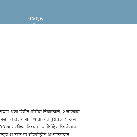
मुख्यपृष्ठ
लेखमालिका
साहाय्य
नवे लेखन
धांत अशा रितीने मोडीत निघाल्याने, 2 सहस्त्रके
े उत्तर आता आतापर्यंत पुरातत्त्व शास्त्रज्ञ
 या संस्थेच्या विद्यमाने व लिव्हिउ जिओसान
स्तृत अभ्यास या आंतर्राष्ट्रीय अभ्यासगटाने