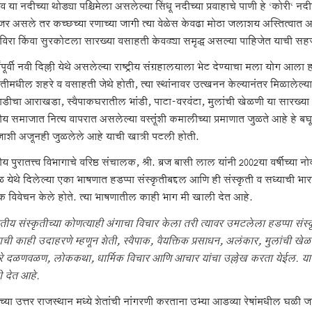
व या नदीच्या थोड्या पश्चिमेला असलेल्या सिंधू नदीच्या प्रवाहाचे पाणी हे ‘कोरी‘ 
जर असले तर कच्छच्या रणाच्या जागी त्या वेळेस केवढा मोठा जलाशय अस्तित्वात अ
विरा किंवा सुरकोटला सारख्या वसाहती केवढ्या समृद्ध असल्या पाहिजेत याची सह
षांपूर्वी नवी दिल्ली येथे असलेल्या राष्ट्रीय संग्रहालयाला भेट देण्याचा मला योग आल
ृतीमधील शहरे व वसाहती जेथे होती, त्या स्थांनावर उत्खनन केल्यानंतर मिळालेल्या
डीचा आराखडा, स्वैपाकघरातील भांडी, पाटा-वरवंटा, मुलांची खेळणी या सारख्या अनेक व
य समाजात नित्य वापरात असलेल्या वस्तूंशी कमालीच्या प्रमाणात जुळते आहे हे बघू
ाशी अजूनही जुळलेले आहे याची खात्री पटली होती.
य पुरातत्त्व विभागाचे वरिष्ठ संचालक, श्री. ब्रज बासी लाल यांनी 2002या वर्षीच्या नोव
 येथे दिलेल्या एका भाषणात हडप्पा संस्कृतीबद्दल आणि ही संस्कृती व सध्याची भार
मिक विवेचन केले होते. त्या भाषणातील काही भाग मी खाली देत आहे.
तीय संस्कृतीच्या कोणत्याही अंगाचा विचार केला तरी त्यावर उमटलेला हडप्पा संस्कृ
वाची काही उदाहरणे म्हणून शेती, स्वैपाक, वैयक्तिक प्रसाधन, अलंकार, मुलांची खेळणी,
रे दळणवळण, लोककथा, धार्मिक विचार आणि आचार यांचा उल्लेख करता येईल. या प्रभ
 देत आहे.
ाच्या उत्तर राजस्थान मध्ये शेतांची नांगरणी करताना उभ्या आडव्या रेषांमधील 