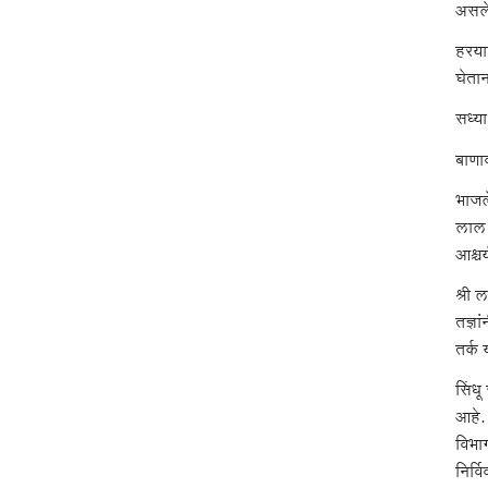
असले
हरयाण
घेता
सध्य
बाणा
भाजले
लाल श
आश्च
श्री 
तज्ञा
तर्क
सिंध
आहे. 
विभाग
निर्व