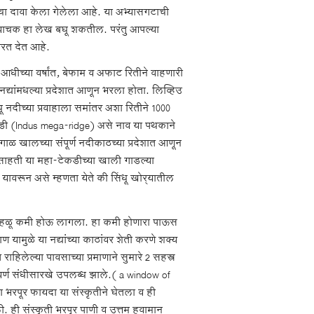
ाचा दावा केला गेलेला आहे. या अभ्यासगटाची
वाचक हा लेख बघू शकतील. परंतु आपल्या
 परत देत आहे.
00 आधीच्या वर्षांत, बेफाम व अफाट रितीने वाहणारी
 नद्यांमधल्या प्रदेशात आणून भरला होता. लिव्हिउ
 नदीच्या प्रवाहाला समांतर अशा रितीने 1000
डी (Indus mega-ridge) असे नाव या पथकाने
गाळ खालच्या संपूर्ण नदीकाठच्या प्रदेशात आणून
 वसाहती या महा-टेकडीच्या खाली गाडल्या
 यावरून असे म्हणता येते की सिंधू खोर्‍यातील
ळू हळू कमी होऊ लागला. हा कमी होणारा पाऊस
ण यामुळे या नद्यांच्या काठांवर शेती करणे शक्य
िलेल्या पावसाच्या प्रमाणाने सुमारे 2 सहस्त्र
सुवर्ण संधीसारखे उपलब्ध झाले.( a window of
 भरपूर फायदा या संस्कृतीने घेतला व ही
ी. ही संस्कृती भरपूर पाणी व उत्तम हवामान