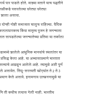
्य पार पाडले होते. माझ्या मताने याच पद्धतीने
सगळीकडे पसरलेल्या छोट्या छोट्या
सार झाला असावा.
 दोन्ही गोष्टी समाजात चालूच राहिल्या. वैदिक
र फललधारकत्व किंवा मातृत्व पूजन हे जगन्माता
त सापडलेल्या जगन्मातेच्या प्रतिमा या तर्काला
डामध्ये झालेले आधुनिक मानवांचे स्थलांतर या
रसिद्ध केला आहे. या अभ्यासाप्रमाणे भारतात
ल्याचे आढळून आलेले आहे. त्यामुळे अशी पूर्ण
 असावेत. सिंधू-सरस्वती खोर्‍यांत ते 2 ते 3
नी प्रयाण केले असावे. इनामगाव उत्खननामुळे या
 आणि ती कधीच लयास गेली नाही. भारतीय