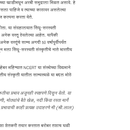
नदीच्या खाडीमधून अरबी समुद्राला मिळत असावे. हे
सला पाहिजे व त्याच्या काठावर असलेल्या
ज कल्पना करता येते.
ा होता. या संग्रहालयात सिंधू-सरस्वती
 अनेक वस्तू ठेवलेल्या आहेत. यापैकी
स्तूंचे साम्य अगदी 50 वर्षांपूर्वीपर्यंत
न मला सिंधू-सरस्वती संस्कृतीचे नाते भारतीय
्हेंबर महिन्यात NCERT या संस्थेच्या विद्यमाने
तीय संस्कृती यातील साम्यस्थळे या बद्दल मोठे
तीचा प्रभाव अजूनही स्पष्टपणे दिसून येतो. या
 मोठ्यांचे बैठे खेळ, नदी किंवा रस्ता मार्गे
ावाची काही प्रत्यक्ष उदाहरणे मी (श्री.लाल)
घळी जशा शेतकरी तयार करतात बरोबर तशाच घळी