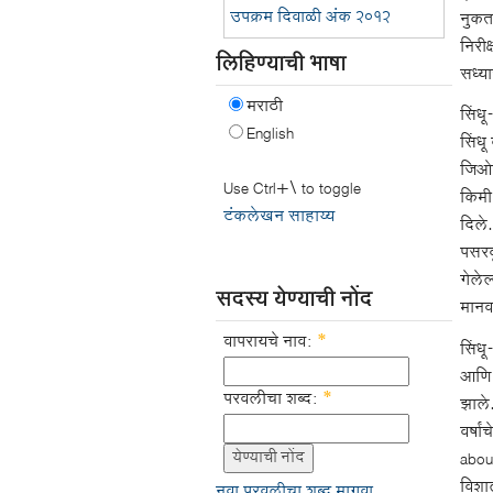
उपक्रम दिवाळी अंक २०१२
नुकत
निरीक
लिहिण्याची भाषा
सध्या
मराठी
सिंधू
English
सिंधू
जिओस
Use Ctrl+\ to toggle
किमी
टंकलेखन साहाय्य
दिले.
पसरव
गेलेल
सदस्य येण्याची नोंद
मानव
वापरायचे नाव:
*
सिंध
आणि त
परवलीचा शब्द:
*
झाले.
वर्षा
abou
विशाल
नवा परवलीचा शब्द मागवा.