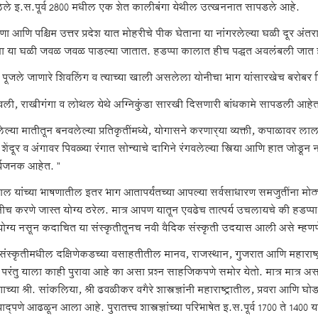
ले इ.स.पूर्व 2800 मधील एक शेत कालीबंगा येथील उत्खननात सापडले आहे.
ा आणि पश्चिम उत्तर प्रदेश यात मोहरीचे पीक घेताना या नांगरलेल्या घळी दूर अंत
ना या घळी जवळ जवळ पाडल्या जातात. हडप्पा कालात हीच पद्धत अवलंबली जात होत
ा पूजले जाणारे शिवलिंग व त्याच्या खाली असलेला योनीचा भाग यांसारखेच बरोबर द
वली, राखीगंगा व लोथल येथे अग्निकुंडा सारखी दिसणारी बांधकामे सापडली आहे
ल्या मातीतून बनवलेल्या प्रतिकृतींमध्ये, योगासने करणार्‍या व्यक्ती, कपाळावर ला
ेंदूर व अंगावर पिवळ्या रंगात सोन्याचे दागिने रंगवलेल्या स्त्रिया आणि हात जोडून 
र्यजनक आहेत. ”
लाल यांच्या भाषणातील इतर भाग आतापर्यंतच्या आपल्या सर्वसाधारण समजुतींना मोठ्या
ंनीच करणे जास्त योग्य ठरेल. मात्र आपण यातून एवढेच तात्पर्य उचलायचे की हडप्पा
 योग्य नसून कदाचित या संस्कृतीतूनच नवी वैदिक संस्कृती उदयास आली असे म्हणणे 
ू संस्कृतीमधील दक्षिणेकडच्या वसाहतीतील मानव, राजस्थान, गुजरात आणि महाराष्
परंतु याला काही पुरावा आहे का असा प्रश्न साहजिकपणे समोर येतो. मात्र मात्र असा पु
ाच्या श्री. सांकलिया, श्री ढवळीकर वगैरे शास्त्रज्ञांनी महाराष्ट्रातील, प्रवरा आणि घो
िवाद्पणे आढळून आला आहे. पुरातत्त्व शास्त्रज्ञांच्या परिभाषेत इ.स.पूर्व 1700 ते 14