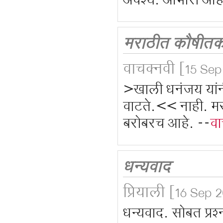
अवश्य. आभारी आहे
मराठीत कौषीतक
वाचक्नवी
[15 Sep
>खाली धनंजय यांनी
वाटते.<< नाही. म
बरोबरच आहे. --
वा
धन्यवाद
प्रियाली
[16 Sep 2
धन्यवाद. सोबत प्रश्