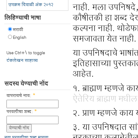
उपक्रम दिवाळी अंक २०१२
नाही. मला उपनिषदे, अ
कौषीतकी हा शब्द दे
लिहिण्याची भाषा
कल्पना नाही. थोडेफ
मराठी
समजावता येत नाही.
English
या उपनिषदाचे भाषा
Use Ctrl+\ to toggle
टंकलेखन साहाय्य
इतिहासाच्या पुस्तका
आहेत.
सदस्य येण्याची नोंद
१. ब्राह्मण म्हणजे क
वापरायचे नाव:
*
ऐतेरिय ब्राह्मण मधील
२. प्राण म्हणजे काय 
परवलीचा शब्द:
*
३. या उपनिषदात सांगि
नवा परवलीचा शब्द मागवा.