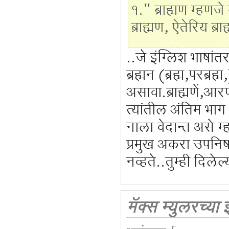
१." ब्राह्मण म्हण
ब्राह्मण, ऐतेरिय ब्र
..जे इंग्लिश भाषां
ब्रह्मन (ब्रह्म,परब्र
असावा.ब्राह्मणें,आर
त्यांतील अंतिम भाग 
नाला वेदान्त असे 
प्रमुख अकरा उपनिष
नव्हते..तुम्ही दिले
मॅक्स म्युलरच्या 