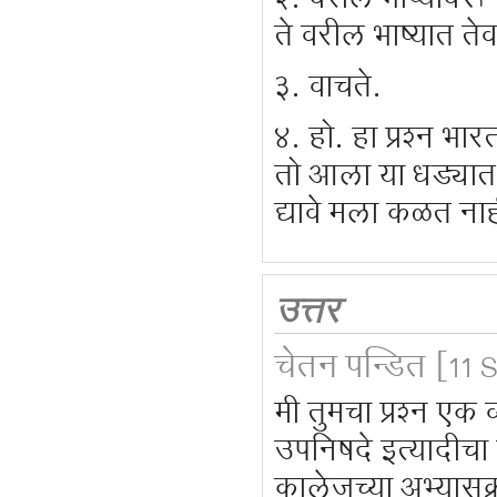
२. वरील भाष्यावरून
ते वरील भाष्यात ते
३. वाचते.
४. हो. हा प्रश्न भा
तो आला या धड्यात आ
द्यावे मला कळत नाह
उत्तर
चेतन पन्डित
[11 S
मी तुमचा प्रश्न एक व
उपनिषदे इत्यादीचा 
कालेजच्या अभ्यासक्र