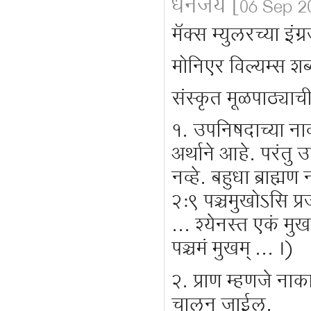
धनंजय
[06 Sep 20
मॅक्स म्युलरच्या इंग
मोनिएर विल्यम्स 
संस्कृत मूळपाठ्याची
१. उपनिषदाच्या नाव
अर्थाने आहे. परंतु 
नव्हे. बहुधा ब्राह्म
२:९ पञ्चमुखोऽसि प्
... श्येनस्त एकं मुख
पञ्चमं मुखम् ... ।)
२. प्राण म्हणजे ना
चालून जाईल.