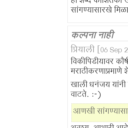
हा शब्द कौशितकी 
सांगण्यासारखे मिळा
कल्पना नाही
प्रियाली
[06 Sep 2
विकीपिडीयावर कौष
मराठीकरणाप्रमाणे शे
खाली धनंजय यांनी 
वाटते. :-)
आणखी सांगण्यासार