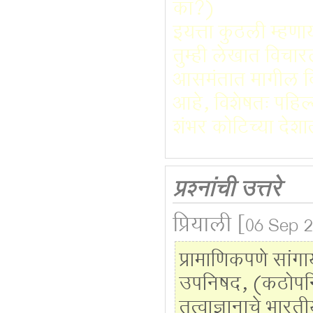
का?)
इयत्ता कुठली म्हण
तुम्ही लेखात विचारल
आसमंतात मागील दि
आहे, विशेषतः पहिल्य
शंभर कोटिच्या देशा
प्रश्नांची उत्तरे
प्रियाली
[06 Sep 2
प्रामाणिकपणे सांग
उपनिषद, (कठोपनिषद
तत्वाज्ञानाचे भार