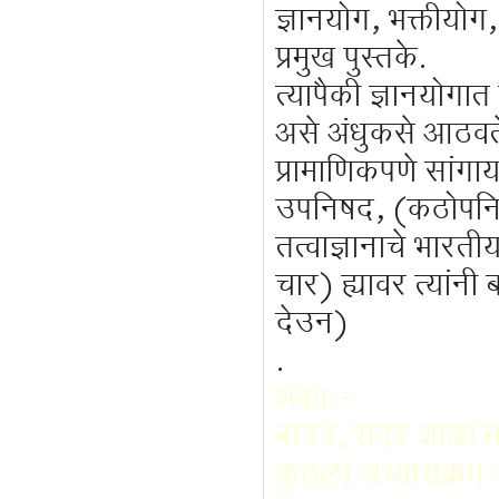
ज्ञानयोग, भक्तीयोग, 
प्रमुख पुस्तके.
त्यापैकी ज्ञानयोगा
असे अंधुकसे आठवत
प्रामाणिकपणे सांगा
उपनिषद, (कठोपनिषदा
तत्वाज्ञानाचे भार
चार) ह्यावर त्यांन
देउन)
.
शंका:-
बादवे, सदर शाळा नक
कुठला अभ्यासक्रम 