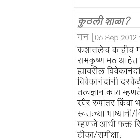
कुठली शाळा?
मन
[06 Sep 2012 
कशातलेच काहीच मा
रामकृष्ण मठ आहेत का
ह्यावरील विवेकानंदा
विवेकानंदांनी दरवेळी 
तत्वज्ञान काय म्हण
स्वैर रुपांतर किंव
स्वतःच्या भाष्याची
म्हणजे आधी फक्त रिप
टीका/समीक्षा.