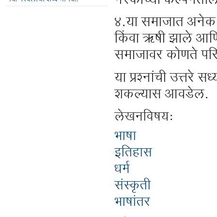
नरकाच्या कल्पनेतील 
४.या समाजात अनेक राज
किंवा ऋषी झाले आणि 
समाजावर कोणते पर
या प्रश्नांची उत्त
शकल्यास आवडेल.
लेखनविषय:
भाषा
इतिहास
धर्म
संस्कृती
भाषांतर