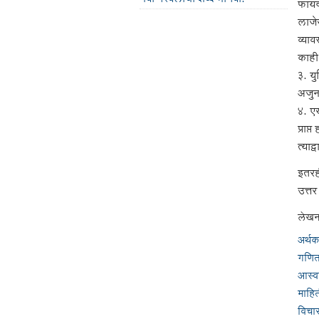
फायदा
लाजेख
व्याव
काही
३. यु
अजुन
४. ए
प्रा
त्याद
इतरह
उत्त
लेखन
अर्थ
गणि
आस्व
माहि
विचा