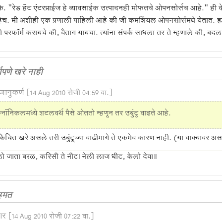
े. "रेड हॅट एंटरप्राईज हे व्यावसाईक उत्पादनही मोफतचे ओपनसोर्सच आहे." ह
च. मी अशीही एक प्रणाली पाहिली आहे की जी कमर्शियल ओपनसोर्समधे येतात. ह्य
ो परफॉर्म करायचे की, वैताग यायचा. त्यांना संपर्क साधला तर ते म्हणाले की, बदल क
्णपणे खरे नाही
ानुकर्ण
[14 Aug 2010 रोजी 04:59 वा.]
ॅनॉनिकलमध्ये शटलवर्थ पैसे ओततो म्हणून तर उबुंटू वाढते आहे.
किंचित खरे असले तरी उबुंटूच्या वाढीमागे ते एकमेव कारण नाही. (या वाक्याव
ो जाता बरळ, करिसी ते नीट। नेली लाज धीट, केलो देवा॥
हमत
षार
[14 Aug 2010 रोजी 07:22 वा.]