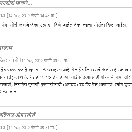
नसोर्स म्हणजे...
रीश
[14 Aug 2010 रोजी 04:48 वा.]
ओपनसोर्स म्हणजे जेव्हा उत्पादन दिले जाईल तेव्हा त्याचा सोर्सही दिला जाईल.---
दाहरण
खिल जोशी
[14 Aug 2010 रोजी 05:03 वा.]
 हॅट एंटरप्राईज हे खूप चांगले उदाहरण आहे. रेड हॅट लिनक्सचे फेडोरा हे उत्पा
सोर्ससुद्धा आहे. रेड हॅट एंटरप्राईज हे व्यावसाईक उत्पादनही मोफतचे ओपनसोर्
्यासाठी, नियमित दुरुस्ती पुरवण्यांसाठी (अपडेट) रेड हॅट पैसे आकारते. त्यांचे ट्रे
ावे लागतात.
र्शियल ओपनसोर्स
रीश
[14 Aug 2010 रोजी 05:31 वा.]