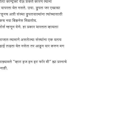
ा कॉन्ट्रॅक्ट देऊ शकते कारण त्यांना
र वापरता येत नसते. उदा. ड्रुपल जर एखाद्या
च अशी संस्था ड्रुपलवाल्यांना त्यांच्यासाठी
सुकच नवा बिझनेस मिळतोय.
सोर्स म्हणून देणे. हा प्रकार भारतात व्हायला
ाजात त्यामागे असलेल्या संस्थांना एक वलय
 लढाई लढता येत नसेल तर आडून वार करुन मग
ते "व्हाट इज इन इट फॉर मी" ह्या प्रश्नाचे
नाही.