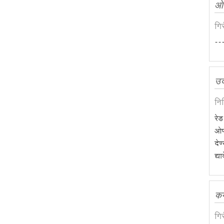
ओप
गि
---
उ
नि
रेड
ओपन
देण
द्य
कम
गि