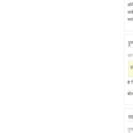
ओक
आहे
स्ल
पूर
आज
क
हे 
बोल
स
तु