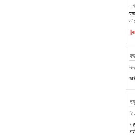
+१
एकम
ओत
||व
का
गि
खरे
रा
गि
राह
अशी