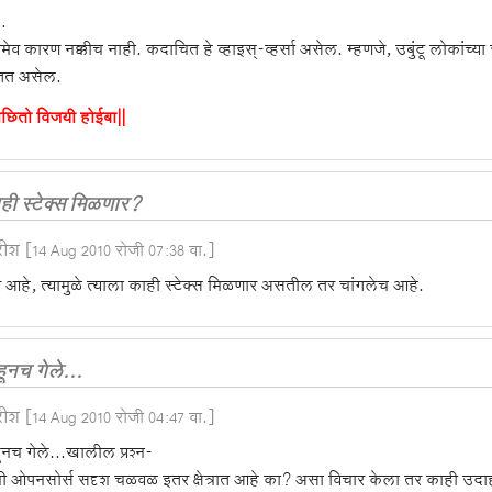
.
ेव कारण नक्कीच नाही. कदाचित हे व्हाइस्-व्हर्सा असेल. म्हणजे, उबुंटू लोकांच्य
त असेल.
ाछितो विजयी होईबा||
ही स्टेक्स मिळणार?
रीश
[14 Aug 2010 रोजी 07:38 वा.]
 आहे, त्यामुळे त्याला काही स्टेक्स मिळणार असतील तर चांगलेच आहे.
हूनच गेले...
रीश
[14 Aug 2010 रोजी 04:47 वा.]
ूनच गेले...खालील प्रश्न-
 ओपनसोर्स सदृश चळवळ इतर क्षेत्रात आहे का? असा विचार केला तर काही उदाहरण