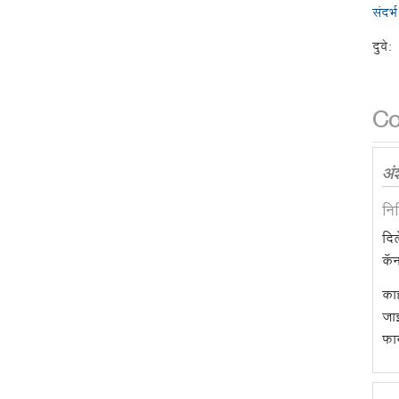
संदर्भ
दुवे:
C
अं
नि
दि
कॅन
काह
जाई
फाय