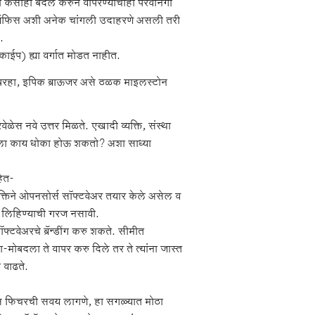
व तो कसाही बदल करुन वापरण्याचीही परवानगी
न ऑफिस अशी अनेक चांगली उदाहरणे असली तरी
.
्काईप) ह्या वर्गात मोडत नाहीत.
बरहा, इपिक ब्राऊजर असे ठळक माइलस्टोन
स नवे उत्तर मिळते. एखादी व्यक्ति, संस्था
सीला काय धोका होऊ शकतो? अशा साध्या
हेत-
्या व्यक्तिने ओपनसोर्स सॉफ्टवेअर तयार केले असेल व
ळा लिहिण्याची गरज नसावी.
्टवेअरचे ब्रॅन्डींग करु शकते. सीमीत
मोबदला ते वापर करु दिले तर ते त्यांना जास्त
 वाढते.
ास फिचरची सवय लागणे, हा सगळ्यात मोठा