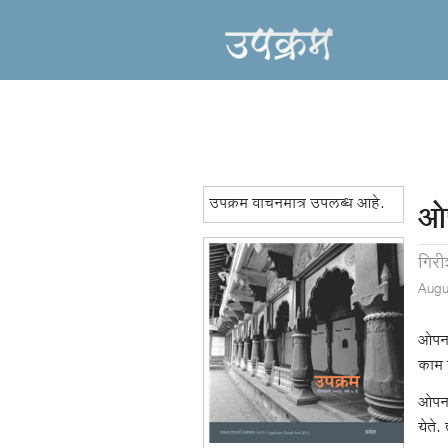
उपक्रम वाचनमात्र उपलब्ध आहे.
ओप
गिरी
Augu
ओपनस
काम 
ओपनस
येते.