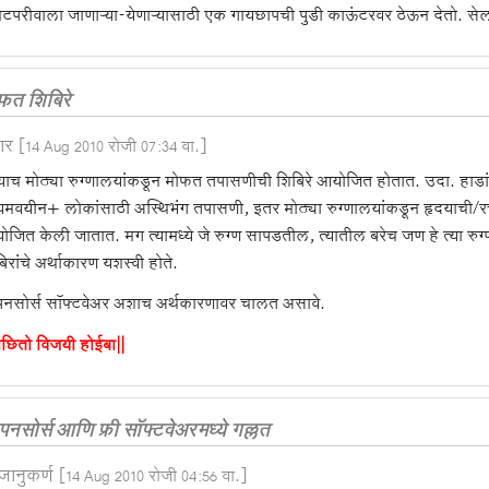
टपरीवाला जाणाऱ्या-येणाऱ्यासाठी एक गायछापची पुडी काऊंटरवर ठेऊन देतो. सेल
फत शिबिरे
षार
[14 Aug 2010 रोजी 07:34 वा.]
‍याच मोठ्या रुग्णालयांकडून मोफत तपासणीची शिबिरे आयोजित होतात. उदा. हाडांस
्यमवयीन+ लोकांसाठी अस्थिभंग तपासणी, इतर मोठ्या रुग्णालयांकडून हृदयाची/र
जित केली जातात. मग त्यामध्ये जे रुग्ण सापडतील, त्यातील बरेच जण हे त्या रु
िरांचे अर्थाकारण यशस्वी होते.
नसोर्स सॉफ्टवेअर अशाच अर्थकारणावर चालत असावे.
ाछितो विजयी होईबा||
नसोर्स आणि फ्री सॉफ्टवेअरमध्ये गल्लत
ानुकर्ण
[14 Aug 2010 रोजी 04:56 वा.]