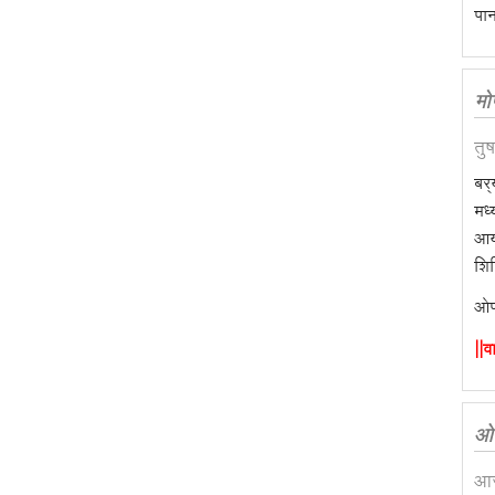
पान
मो
तु
बर्
मध
आयो
शिब
ओप
||व
ओप
आज