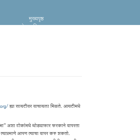
मुख्यपृष्ठ
लेखमालिका
साहाय्य
नवे लेखन
org/
ह्या सायटीवर वाचायला मिळते. आयटीमधे
मुभा" अशा टोकांमधे थोड्याफार फरकाने वापरता
 त्याप्रमाणे आपण त्याचा वापर करु शकतो.