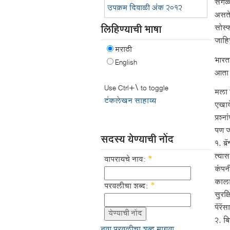
सगळ्
उपक्रम दिवाळी अंक २०१२
असते
लिहिण्याची भाषा
सोर्स
जाहिर
मराठी
भारत
English
आता 
Use Ctrl+\ to toggle
मला 
टंकलेखन साहाय्य
एखाद
प्रश्
पण ज्
सदस्य येण्याची नोंद
१. ब्
त्या
वापरायचे नाव:
*
कंपनी
काला
परवलीचा शब्द:
*
सुरक
पॅरॅस
२. ब
नवा परवलीचा शब्द मागवा.