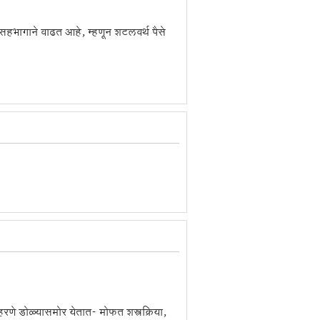
ा सहभागाने वाढत आहे, म्हणून शटलवर्थ पैसे
े डोळ्यासमोर येतात- मोफत शस्त्रक्रिया,