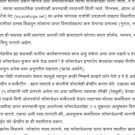
यात चांगला प्रकार म्हणजे अशा प्रणाल्यांसोबत त्याचा सोर्सकोडही दिला जातो..
. त्याचा व्यावसायिक उपयोगही करण्याची परवानगी दिली जाते. लिनक्स, ओप
्फोर्ज.नेट (sourceforge.net) वर अनेक चांगल्या दर्जाची उदाहरणे पाह्यला मिळतील
ातीवर उत्पन्न मिळवुन लोकांना वापर विनामोबदला करु देणाऱ्या प्रणाल्या (गुगल, स
ात ही चळवळ कमी प्रमाणात असली तरी झपाट्याने चांगला बदल होतोय. गमभन, 
दिसु लागले आहेत.
नेहमीच ह्या चळवळी मागील कार्यकारणभाव काय असु शकेल असा प्रश्न पडतो व दरवेळे
े सॉफ्टवेअर फुकट कसे देऊ शकते? हे सॉफ्टवेअर इन्स्टॉल केल्यावर माझ्या पी
नांपासुन अनेक प्रश्न अनुत्तरीत राहतात (खऱ्या अर्थाने).
या गोष्टी नजरेसमोर येतात त्यामुळे त्यातुन काही निष्कर्ष काढणे सोपे गेले व ते हे आ
रॅन्डींग व मार्केटींग - ह्यात स्वताचे व कंपनीचे दोघांचेही ब्रॅन्डींग करता येते. एखाद
स २५ लोकांनी जरी वापरले असेल तर अशा व्यक्तिला स्वताचा सीव्ही (रेझ्युमी) वेग
 एखादे मिनी ओपनसोर्स सॉफ्टवेअर मार्केटमधे देऊन स्वतःच्या मोठया कमर्शियल सॉफ
वधीचा वापर करण्याची मुभा असलेल्या सॉफ्टवेअरपेक्षा २-५ युझरला आयुष्यभर विना-
्षित वाटते. एकदा अशी स्वय लागली की, आपसुकच कमर्शियल सॉफ्टवेअरची मागणी
ाईट को-ब्रॅन्डींग हा ही त्यातीलच प्रकार.
िझनेस मिळवणे- लोकांना सवय लागणे, त्या सॉफ्टवेअरचा वापर करुन त्यातील ख