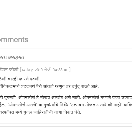
omments
शत: असहमत
खिल जोशी
[14 Aug 2010 रोजी 04:33 वा.]
लेली चारही कारणे पटली.
ॉनिकलमध्ये शटलवर्थ पैसे ओततो म्हणून तर उबुंटू वाढते आहे.
ी दुरुस्ती: ओपनसोर्स हे मोफत असतेच असे नाही. ओपनसोर्स म्हणजे जेव्हा उत्पादन
ल. 'ओपनसोर्स असणे' या गुणधर्माचे निर्बंध 'उत्पादन मोफत असावे की नाही' याव
रफॉक्स मध्ये गूगल जाहिरातीची जागा विकत घेते.