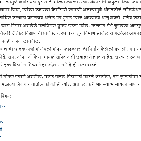
. त्यामुळे कमर्शियल युझसाठी मोठ्या कंपन्या अशा ओपनसोर्स कंपुला, किंवा कंपनील
ातर किंवा, त्यांच्या स्वतःच्या ब्रॅन्डींगची काळजी असल्यामुळे ओपनसोर्स सॉफ्टवेअ
सायिक संस्थेला वापरायचे असेल तर ड्रुपल त्यास आठकाठी आणू शकते. तसेच स्वतःहून
 खास फिचर असलेले कमर्शियल ड्रुपल करुन घेईल. म्हणजेच येथे ड्रुपलला आप
निव्हर्सिटीतील विद्यार्थांनी प्रोजेक्ट करणे व त्यातुन निर्माण झालेले सॉफ्टवेअर ओपन
 काही दशकं लागतील.
खाद्याची घातक अशी मोनोपली मोडून काढण्यासाठी निर्माण केलेली प्रणाली. मग सम
प्त होते. सन, ओपन ऑफिस, मायक्रोसॉफ्ट अशी उदाहरणे ह्यात आहेत. सरळ-सरळ
्वारे इतर बिझनेस मिळवणे हा उद्देश असणे हे ही मला वाटते.
ी नोबल कारणे असतील, वरवर नोबल दिसणारी कारणे असतील, पण एकंदरीतच माझ्याम
र मिळाल्याशिवाय जगातील कोणतीही व्यक्ति अशा लश्करी भाकऱ्या भाजायला जाणार 
विषय:
कारण
त
ाद
ती
र