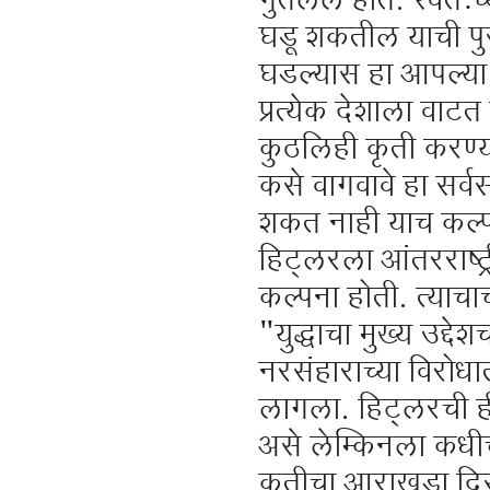
गुंतलेले होते. स्वत:च
घडू शकतील याची पुस
घडल्यास हा आपल्या द
प्रत्येक देशाला वाटत 
कुठलिही कृती करण्य
कसे वागवावे हा सर्वस
शकत नाही याच कल्पना
हिट्लरला आंतरराष्ट्
कल्पना होती. त्याचा
"युद्धाचा मुख्य उद्द
नरसंहाराच्या विरो
लागला. हिट्लरची ही
असे लेम्किनला कधीच 
कृतीचा आराखडा दिस