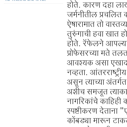
होते. कारण दहा ला
जर्मनीतील प्रचलित का
ऐषारामात तो वास्तव्य
तुरुंगाची हवा खात 
होते. रॅफेलने आपल्य
प्रोफेसरच्या मते त
आवश्यक असा एखादा आ
नव्हता. आंतरराष्ट्रीय र
असून त्याच्या अंतर्
अशीच समजूत त्याकाळी
नागरिकांचे काहिही 
स्पष्टीकरण देताना "ए
कोंबड्या मारून टाकल