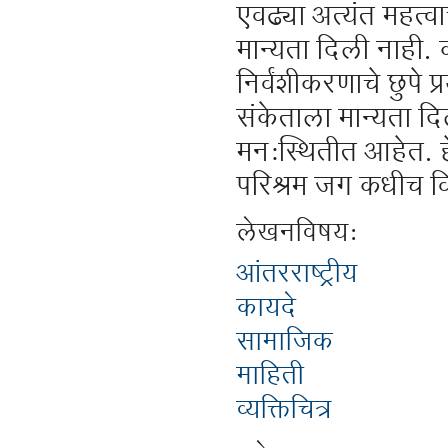
एवढ्या अत्यंत महत्वा
मान्यता दिली नाही. 
निर्वंशीकरणाचे छुपे प
संकेताला मान्यता दि
मन:स्थितीत आहेत. हे
परिश्रम जग कधीच व
लेखनविषय:
आंतरराष्ट्रीय
कायदे
सामाजिक
माहिती
व्यक्तिचित्र