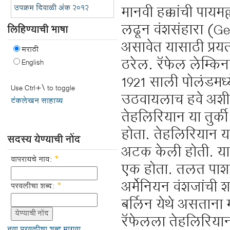
उपक्रम दिवाळी अंक २०१२
मानवी हक्कांची पायमल
लढून वंशसंहारा (Gen
लिहिण्याची भाषा
असावेत यासाठी प्रयत
मराठी
ठरेल. रॅफेल लेम्किन
English
1921 साली पोलंडमध्
Use Ctrl+\ to toggle
उठवायलाच हवे अशी ख
टंकलेखन साहाय्य
तेहलिरियान या तुर्
होता. तेहलिरियान याला
सदस्य येण्याची नोंद
अटक केली होती. या म
वापरायचे नाव:
*
एक होता. तलत पाशाच्य
अर्मेनियन वंशजांची श
परवलीचा शब्द:
*
बर्लिन येथे असताना 
रॅफेलला तेहलिरियान
नवा परवलीचा शब्द मागवा.