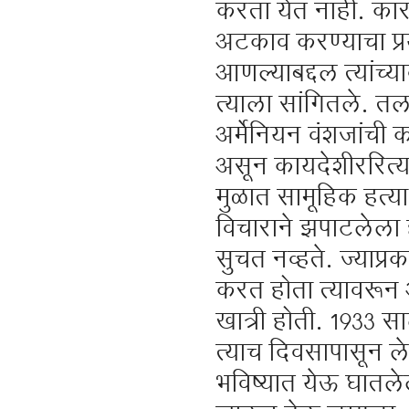
करता येत नाही. कारण
अटकाव करण्याचा प्र
आणल्याबद्दल त्यांच्
त्याला सांगितले. तल
अर्मेनियन वंशजांची क
असून कायदेशीररित्या
मुळात सामूहिक हत्या
विचाराने झपाटलेला हो
सुचत नव्हते. ज्याप्रक
करत होता त्यावरून 
खात्री होती. 1933 सा
त्याच दिवसापासून ले
भविष्यात येऊ घातले