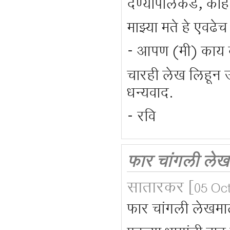
देण्यापलिकडे, का
माझ्या मते हे एवढेच
- आपण (मी) काय क
चारही लेख लिहून उत्क
धन्यवाद.
- रवि
फार चांगली ले
सातारकर
[05 Oct
फार चांगली लेखमा