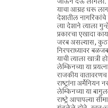
जाऊन देऊ लागला. या
याचा आग्रह धरू लागल
देशातील नागरिकांचे
त्या देशाने त्याला 
प्रकारचा एखादा कायद
जरब असल्यास, कुठला
निरपराध्यावर बळजबर
याची त्याला खात्री ह
लेम्किनच्या या प्रयत
राजकीय वातावरणच अत्य
राष्ट्रांना अर्मेनि
लेम्किनच्या या बागु
राष्ट्रे आपापल्या सी