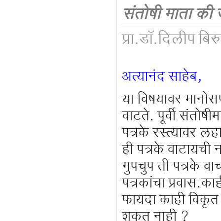
संतोषी माता की
प्रा.डॉ.दिलीप बिर
अत्यानंद साहेब,
या विषयावर मानोस
वाटते. पूर्वी संतोषी
पत्रके रस्त्यावर लह
ही पत्रके वाटायची
गुपचुप ती पत्रके 
पत्रकांचा प्रवास.काह
फायदा काही विकृत म
शकत नाही ?