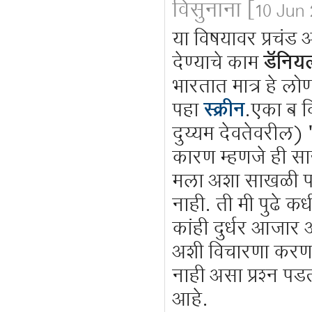
विसुनाना
[10 Jun 
या विषयावर प्रचंड
देण्याचे काम
डॅनियल
भारतात मात्र हे लो
पहा
स्क्रीन
.एका ब क
दुय्यम देवतेवरील) 'श
कारण म्हणजे ही साख
मला अशा साखळी पत्
नाही. ती मी पुढे कध
कांही दुर्धर आजा
अशी विचारणा करणारी
नाही असा प्रश्न 
आहे.