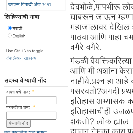
उपक्रम दिवाळी अंक २०१२
देवभोळे,पापभीरू लोक
घाबरून जाऊन म्हणा त
लिहिण्याची भाषा
महाजालावर देखिल ह
मराठी
पाठवा आणि पाहा चम
English
वगैरे वगैरे.
Use Ctrl+\ to toggle
टंकलेखन साहाय्य
मंडळी वैयक्तिकरित्या
आणि मी अशांना केरा
नाहीये.प्रश्न हा आह
सदस्य येण्याची नोंद
पसरवतो?अगदी प्रथम 
वापरायचे नाव:
*
इतिहास अभ्यासक काह
परवलीचा शब्द:
*
इतिहासाचीही उजळणी 
शकतो? लोक ह्याला क
ह्यातून नेमका का
नवा परवलीचा शब्द मागवा.