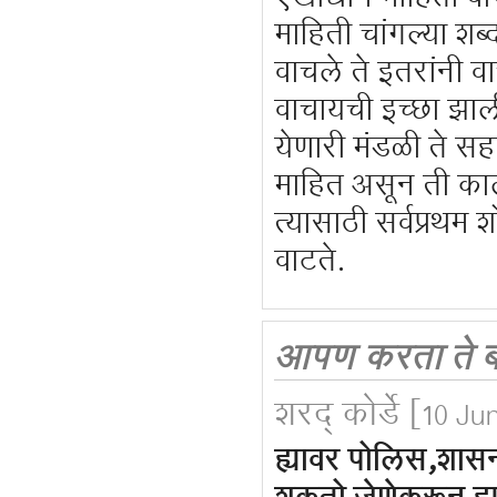
माहिती चांगल्या श
वाचले ते इतरांनी व
वाचायची इच्छा झाली
येणारी मंडळी ते स
माहित असून ती कालां
त्यासाठी सर्वप्रथम
वाटते.
आपण करता ते ब
शरद् कोर्डे
[10 Jun
ह्यावर पोलिस,शा