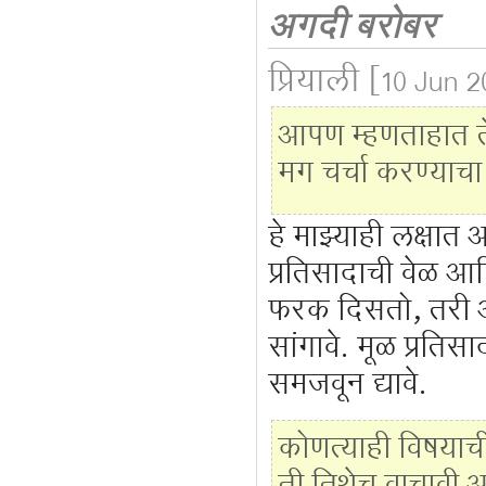
अगदी बरोबर
प्रियाली
[10 Jun 2
आपण म्हणताहात तेव
मग चर्चा करण्या
हे माझ्याही लक्षात
प्रतिसादाची वेळ आण
फरक दिसतो, तरी आ
सांगावे. मूळ प्रतिस
समजवून द्यावे.
कोणत्याही विषयाच