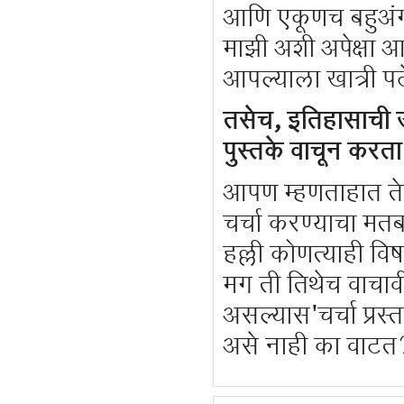
आणि एकूणच बहुअंगान
माझी अशी अपेक्षा आह
आपल्याला खात्री प
तसेच, इतिहासाची 
पुस्तके वाचून करत
आपण म्हणताहात तेव
चर्चा करण्याचा म
हल्ली कोणत्याही व
मग ती तिथेच वाचाव
असल्यास'चर्चा प्रस
असे नाही का वाटत