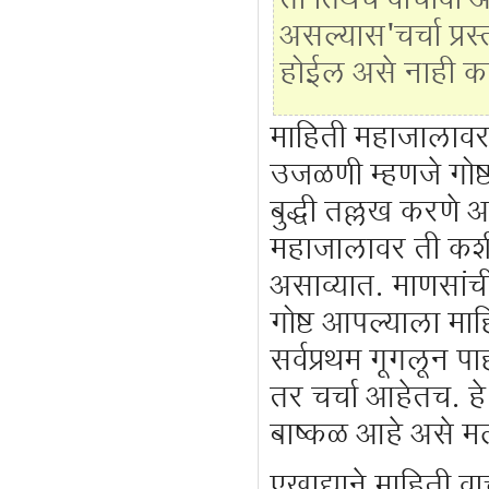
ती तिथेच वाचावी 
असल्यास'चर्चा प्रस
होईल असे नाही क
माहिती महाजालावर
उजळणी म्हणजे गोष्
बुद्धी तल्लख करणे
महाजालावर ती कशी श
असाव्यात. माणसांची
गोष्ट आपल्याला मा
सर्वप्रथम गूगलून 
तर चर्चा आहेतच. हे
बाष्कळ आहे असे मला
एखाद्याने माहिती व