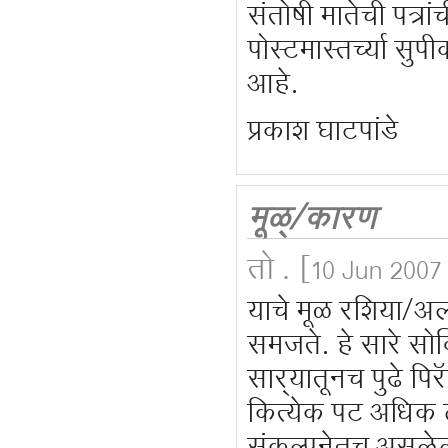
संतोषी मातेची पत्रा
पोस्टमास्तर्च्या सु
आहे.
प्रकाश घाटपांडे
मूळ्/कारण
तो .
[10 Jun 2007 
याचे मूळ रशिया/अल्
समजते. हे सारे सोव
सार्‍यातूनच पुढे प
कित्येक पट अधिक 