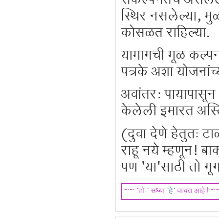
संकल्पनेतच असलेल्य
स्थिर नसलेल्या, मु
कोसळत राहिल्या.
यामागची मूळ कल्पना
पत्रके अशा योजनां
अवांतर: पायापासून
केलेली इमारत अस्त
(दुवा देणे हेतुतः 
राहू नये म्हणून! 
पण 'या'साठी तो गू
~~ 'तो ' सध्या
'हे'
वाचत आहे! ~