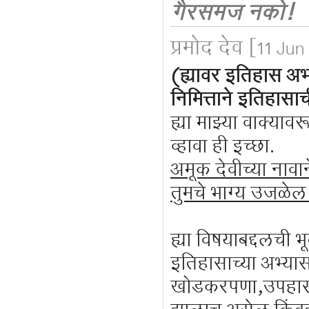
गैरसमज नको!
प्रमोद देव
[11 Jun
(ह्यावर इतिहास अभ
निमित्ताने इतिहा
ह्या माझ्या वाक्या
व्हावा ही इच्छा.
अमूक देवीच्या नावा
तुमचे भाग्य उजळेल
ह्या विषयाबद्दलची 
इतिहासाच्या अभ्य
खोडकरपणा,उपहास 