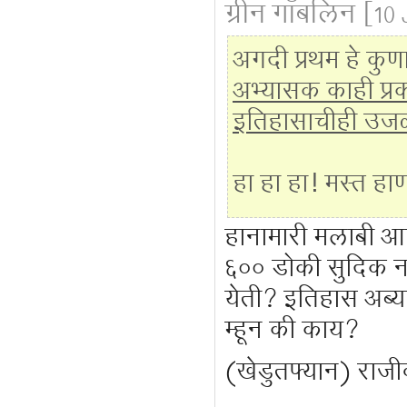
ग्रीन गॉबलिन
[10 
अगदी प्रथम हे कुण
अभ्यासक काही प्रक
इतिहासाचीही उज
हा हा हा! मस्त हा
हानामारी मलाबी आ
६०० डोकी सुदिक नस
येती? इतिहास अब्या
म्हून की काय?
(खेडुतफ्यान) राजी