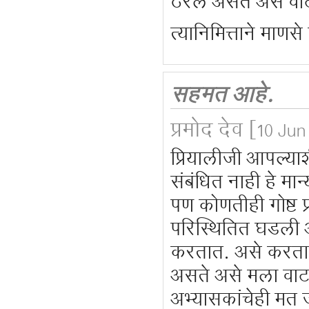
ठरले असते असे वाट
त्यानिमित्ताने माण
सहमत आहे.
प्रमोद देव
[10 Jun
प्रियालीजी आपल्य
संबंधित नाही हे मान्
पण कोणतीही गोष्ट
परिस्थितित घडली अ
करतात. असे करताना
असते असे मला वाटत 
अभ्यासकांचेही मत ज