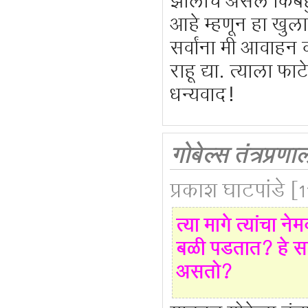
झालाच असेल किंबहु
आहे म्हणून हा खुल
सर्वांना मी आवाहन क
राहू द्या. त्याला फ
धन्यवाद!
गोबेल्स तंत्रप्रणा
प्रकाश घाटपांडे
[1
त्या मागे त्यांचा
बळी पडतात? हे सगळ
असतो?