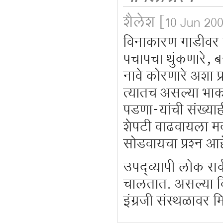
शैलेश
[10 Jun 200
विनाकारण गाडीवर ब्ल
पचापचा थुंकणारे, बस
नावे कोरणारे अशा प्
त्यातच असल्या भाक
पडणा-यांची संख्याही
शेपटी वाढवायला मदत
सोडवायचा प्रश्न आह
उपद्व्यापी लोक सर
चालतात. असल्या वि
इंग्रजी संस्थळावर 