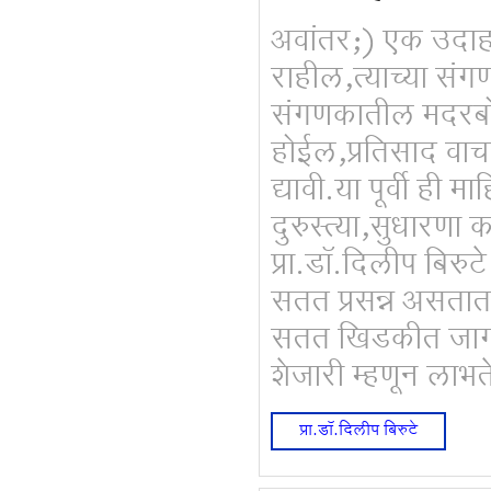
अवांतर;) एक उदाह
राहील,त्याच्या संगण
संगणकातील मदरबोर
होईल,प्रतिसाद वाच
द्यावी.या पूर्वी ही म
दुरुस्त्या,सुधारणा
प्रा.डॉ.दिलीप बिरुट
सतत प्रसन्न असतात.
सतत खिडकीत जागा 
शेजारी म्हणून लाभत
प्रा.डॉ.दिलीप बिरुटे