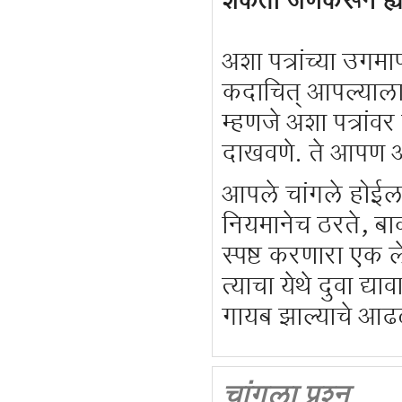
शकतो जेणेकरून ह्य
अशा पत्रांच्या उगमा
कदाचित् आपल्याला
म्हणजे अशा पत्रांव
दाखवणे. ते आपण
आपले चांगले होईल 
नियमानेच ठरते, बा
स्पष्ट करणारा एक 
त्याचा येथे दुवा द
गायब झाल्याचे आढ
चांगला प्रश्न