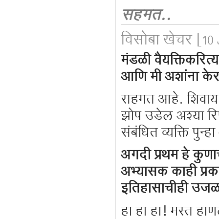
सहमत..
विसोबा खेचर
[10 
मंडळी वैयक्तिकरित्य
आणि मी अशांना के
सहमत आहे. शिवाय म
झोप उडेल अश्या रि
संबंधित व्यक्ति पु
अगदी प्रथम हे कुणा
अभ्यासक काही प्रका
इतिहासाचीही उजळ
हा हा हा! मस्त हा