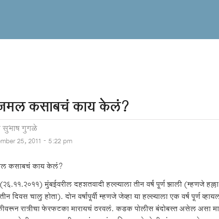
मल कसाबचं काय केलं?
 सुभाष गुगळे
mber 25, 2011 - 5:22 pm
ल कसाबचं काय केलं?
२६.११.२०११) मुंबईवरील दहशतवादी हल्ल्याला तीन वर्षं पूर्ण झाली (म्हणजे हल्ल
 तीन दिवस चालु होता). दोन वर्षांपूर्वी म्हणजे जेव्हा या हल्ल्याला एक वर्षं पूर्ण व्ह
कीवरून रात्रीचा फेरफटका मारायचं ठरवलं. कडक पोलीस बंदोबस्त असेल असा माझा