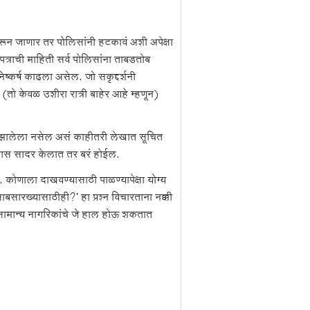
यावरून जाणार तर पोलिसांनी हटकावं अशी अपेक्षा
त्राची माहिती सर्व पोलिसांना ताबडतोब
्कर्ष काढला असेल. जो सकृद्दर्शनी
ो केवळ उशीरा रात्री बाहेर आहे म्हणून)
चार झालेला नसेल असं काहीतरी लेखात सूचित
भ्यास सादर केलात तर बरं होईल.
े. कोणाला दाखवण्यासाठी पाळण्यापेक्षा योग्य
ाबसारख्यासाठीही?' हा प्रश्न विचारताना नक्की
र सामान्य नागरिकांचे जे हाल होऊ शकतात