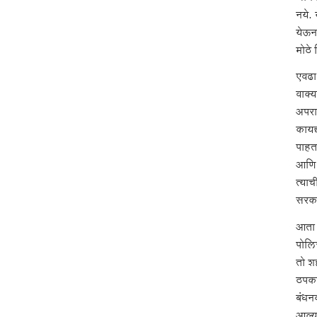
नये. 
येऊन 
मोठे
एवढा
वाक्
अपराध
कायद्
पाहत
आणि म
त्याच
सरका
आता त
पोलि
तो शह
ठपका
बंधन
आल्य