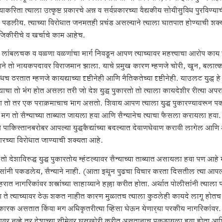
याकरिता त्याला उत्कृष्ट प्रकारचे अन्न व सर्वप्रकारच्या वैद्यकीय सोयीसुविध पुर
पडलीय. त्याच्या विरोधात जनमतही प्रचंड असल्याने त्याला घातपात होण्याची शक्यता 
 जिकीरीचे व खर्चाचे काम आहेच.
 लांबलचक व वळणा वळणांचा मार्ग निवडून आपण त्याच्यावर महत्त्वाचा आरोप काय ठेव
याने तो नायकपदावर विराजमान झाला. याचे प्रमुख कारण म्हणजे चोरी, खून, बलात्
च ठरतात म्हणजे कायद्याच्या दृष्टीनेही आणि नैतिकतेच्या दृष्टीनेही. याउलट युद्ध हे
याचा तो भंग होत असला तरी जो देश युद्ध पुकारतो तो त्याला कायदेशीर रीत्या अपर
ा तो तर एक पराक्रमाचाच भाग असतो. शिवाय आपण त्याला युद्ध पुकारण्यावरून पक
ग तो सैन्याच्या ताब्यात जायला हवा आणि सैन्यानेच त्याचा फैसला करायला हवा. असे
ी पाकिस्तानबरोबर आपल्या युद्धकैद्यांच्या बदल्यात देवाणघेवाण करावी लागेल आणि अ
रच्या विरोधात जाण्याची शक्यता आहे.
ो देशाविरुद्ध युद्ध पुकारतोय म्हंटल्यावर सैन्याच्या ताब्यात असायला हवा पण आहे म
सांनी पकडलेय, सैन्याने नाही. (आता इथून पुढचा विचार करता दिसतील त्या आपल्य
रात नागरिकांवर शस्त्रांच्या साहाय्याने हल्ला करीत होता. अर्थात पोलीसांनी त्
 ते त्याच्यावर ठेऊ शकत नाहीत कारण मुळातच त्याला कुठलेही कायदे लागू होतच
कारक असतात किंवा मग अधिकृतरीत्या व्हिसा घेऊन येणार्‍या परकीय नागरिकांवर
ावर नव्हे तर देशाच्या सीमेवर घुसखोरी करीत असतानाच पकडायला हवा होता आणि तो