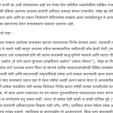
ा फाशी द्या अशी लोकभावना आहे पण गेल्या दोन वर्षांतील घडामोडींवर दृष्टीक्षेप 
याची प्रक्रिया आपणच आपल्या हातांनी अतिशय अवघड करून टाकलीय. जेव्हा ह्या मो
्यात आले आणि हा एकटा जिवंतपणे पोलिसांच्या ताब्यात आला त्यावेळेपासून ते
या प्रकरणाचा शेवट कसाबच्याच पथ्यावर पडणारा आहे.
तो पाहा :-
प्रथम ताब्यात आलेल्या कसाबवर खटला चालवायचा निर्णय घेण्यात आला. त्यासाठी 
ला ते जमले नाही म्हणून आपल्या तर्फेच त्याच्याकरिता वकीलाची सोय केली गेली 
ाला असे दाखवायचे होते की आपण कसाबची बाजू पूर्णपणे न्यायाने आणि त्याला ती म
र आहोत (हे सारे आपण कुणाला दाखविणार आहोत? अंकल सॅमला?). जेव्हा हा नि
ोठा मार्ग उपलब्ध करून दिला तो म्हणजे सर्वोच्च न्यायालयांपर्यंतची विविध पातळ्या
्याची संधी आणि त्याउप्परही राष्ट्रपतींकडे दयेचा अर्ज दाखल करण्याची खास सवलत.
ात घेता कसाबला सहज दहा ते पंधरा वर्षांचा अवधी आपण बहाल केला हे आपल्यापै
ी प्रत्येक पातळीवर जरी त्याच्या विरोधात निर्णय झाला तरीही वरच्या पातळीपर्यं
य. तो आता आपण नाकारला तर मग त्याला सुरूवातीलाच न्यायालयात सादर करण्याच
ा मार्गावरून हटू शकत नाही. उलट तो प्रत्येक वेळी काही ना काही तांत्रिक मुद्दे
्य तपासणी अधिकार्‍यांवर विश्वास नाही वगैर, वगैरे) उपस्थित करून वेळेचा प्रच
च लांबवू शकतो. त्याशिवाय या कालावधीत तो आजारपणाने, किंवा इतर कुठल्याही का