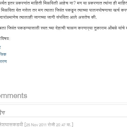
र्यंत इतर प्रकरणांत माहिती मिळविली आहेच ना? मग या प्रकरणात त्यांना ही मा
ांत मिळविता येत नसेल तर मग त्याला जिवंत पकडून त्याच्या पालनपोषणाचा खर्च क
दारांप्रमाणेच त्यालाही जागच्या जागी संपविता आले असतेच की.
ला जिवंत पकडण्यासाठी स्वत:च्या देहाची चाळण करणार्‍या तुकाराम ओंबळे यांचे बल
विषय:
े
जिक
कारण
omments
वेग
जेशघासकडवी
[25 Nov 2011 रोजी 20:47 वा.]