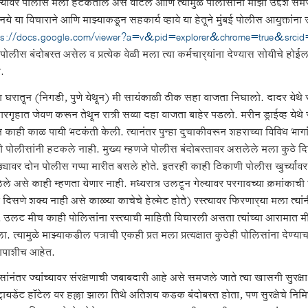
ल्यावर पोलीस मला हटकतील असं वाटलं आणि त्यामुळे पोलीसांना माझा उद्देश समजावा
ये या विचाराने आणि माझ्याकडून सहकार्य व्हावे या हेतूने मुंबई पोलीस आयुक्तांना उद
ps://docs.google.com/viewer?a=v&pid=explorer&chrome=true&srcid
ोलीस बंदोबस्त असेल व प्रत्येक वेळी मला त्या कर्मचार्‍यांना देण्यास सोयीचे होईल 
ा.
या घरातून (निगडी, पुणे येथून) मी सायंकाळी ठीक सहा वाजता निघालो. दादर येथे
रगृहात जेवण करून तेथून रात्री सव्वा दहा वाजता बाहेर पडलो. मरीन ड्राईव्ह येथ
 काही काळ पायी भटकंती केली. त्यानंतर पुन्हा दुचाकीवरून शहराच्या विविध भागां
ही पोलीसांनी हटकले नाही. मुख्य म्हणजे पोलीस बंदोबस्तावर असलेले मला कुठे दिस
्यावर दोन पोलीस गप्पा मारीत बसले होते. इतरही काही ठिकाणी पोलीस खुर्च्यांवर 
े असे काही म्हणता येणार नाही. मध्यरात्र उलटून गेल्यावर परगावच्या क्रमांकाची
 दिसणे शक्य नाही असे काळ्या काचेचे हेल्मेट होते) रस्त्यावर फिरणार्‍या मला त्यां
 उलट मीच काही पोलिसांना रस्त्याची माहिती विचारली असता त्यांच्या आरामात मी व्
. त्यामुळे माझ्याकडील पत्राची एकही प्रत मला प्रत्यक्षात कुठेही पोलिसांना देण्याच
यापाशीच आहेत.
सांनंतर ज्यांच्यावर संरक्षणाची जबाबदारी आहे असे समजले जाते त्या खासगी सुरक
ट्रायडेंट हॉटेल वर हल्ला झाला तिथे अतिशय कडक बंदोबस्त होता, पण सुरक्षेचे नि