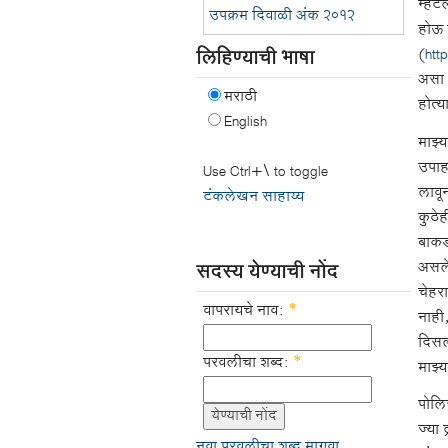
म्हंट
उपक्रम दिवाळी अंक २०१२
होऊ न
लिहिण्याची भाषा
(
htt
असा प
मराठी
होत्य
English
माझ्
उपाहा
Use Ctrl+\ to toggle
लावून
टंकलेखन साहाय्य
कुठे
बाकड
असलेल
सदस्य येण्याची नोंद
चेहरा
वापरायचे नाव:
*
नाही,
दिसला
परवलीचा शब्द:
*
माझ्
पोलि
ज्या 
नवा परवलीचा शब्द मागवा.