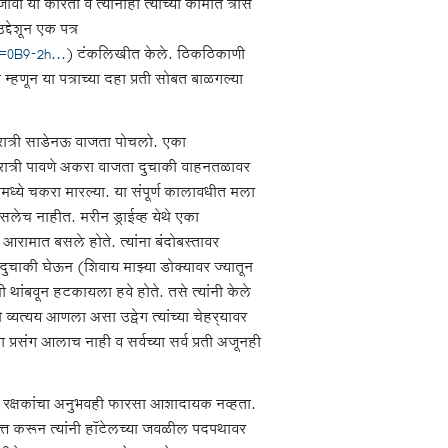
 या करिता व त्यांनाही त्यांच्या कामात त्रास
्देशून एक पत्र
=0B9-2h...
) टंकलिखीत केले. ठिकठिकाणी
म्हणून या पत्राच्या दहा प्रती सोबत बाळगल्या
 रात्री साडेनऊ वाजता पोचलो. एका
े रात्री पावणे अकरा वाजता दुचाकी वाहनतळावर
मध्ये चकरा मारल्या. या संपूर्ण कालावधीत मला
लेच नाहीत. मरीन ड्राईव्ह येथे एका
आरामात बसले होते. त्यांना बंदोबस्तावर
 दुचाकी घेऊन (शिवाय माझ्या डोक्यावर ज्यातून
नी थांबवून हटकायला हवे होते. तसे त्यांनी केले
यत्यय आणला असा उद्वेग त्यांच्या चेहर्‍यावर
ा प्रसंग आलाच नाही व सर्वच्या सर्व प्रती अजूनही
्षा रक्षकांचा अनुभवही फारसा आशादायक नव्हता.
मित्त करून त्यांनी हॉटेलच्या जवळील पदपथावर