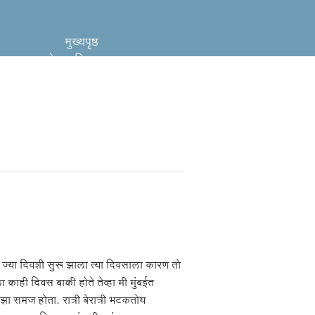
मुख्यपृष्ठ
लेखमालिका
साहाय्य
नवे लेखन
ा ज्या दिवशी सुरू झाला त्या दिवसाला कारण तो
ायला काही दिवस बाकी होते तेव्हा मी मुंबईत
 समज होता. रात्री बेरात्री भटकतोय