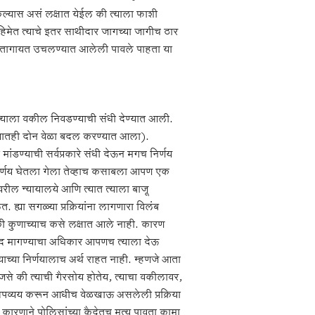
टाकल्यास असं लक्षात येईल की त्याला फाशी
हिमेत त्याचे इतर साथीदार जागच्या जागीच ठार
 आजतागायत उचलण्यात आलेली पावले पाहता या
त्याला वकील निवडण्याची संधी देण्यात आली.
(त्यातही दोन वेळा बदल करण्यात आला).
ांडण्याची सर्वप्रकारे संधी देऊन मगच निर्णय
र्णय घेतला गेला तेव्हाच कसाबला आपण एक
ंवरील न्यायालये आणि त्यात त्याला बाजू
 ह्या सगळ्या प्रक्रियांना लागणारा विलंब
की कुणाच्याच कसे लक्षात आले नाही. कारण
त दाद मागण्याचा अधिकार आपणच त्याला देऊ
्या निर्णयालाच अर्थ राहत नाही. म्हणजे आता
 (जसे की त्याची गैरसोय होतेय, त्याचा वकीलावर,
ंड अपव्यय करून आधीच वेळखाऊ असलेली प्रक्रिया
रणाने पोलिसांच्या कैदेतच मृत्यू पावता कामा