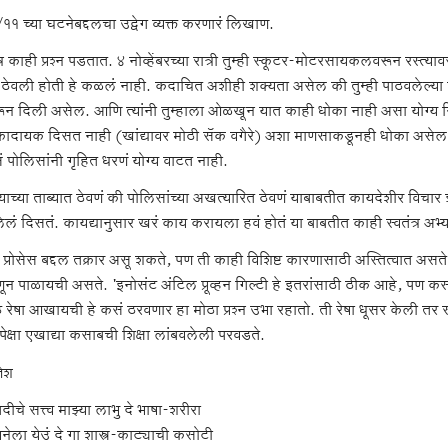
११ च्या घटनेबद्दलचा उद्वेग व्यक्त करणारं लिखाण.
्र काही प्रश्न पडतात. ४ नोव्हेंबरच्या रात्री तुम्ही स्कूटर-मोटरसायकलवरून रस्त्
ठेवली होती हे कळलं नाही. कदाचित अशीही शक्यता असेल की तुम्ही पाठवलेल्या प
न दिली असेल. आणि त्यांनी तुम्हाला ओळखून यात काही धोका नाही असा योग्य निष
ादायक दिसत नाही (खांद्यावर मोठी सॅक वगैरे) अशा माणसाकडूनही धोका असेल (त
 पोलिसांनी गृहित धरणं योग्य वाटत नाही.
्याच्या ताब्यात ठेवणं की पोलिसांच्या अखत्यारित ठेवणं याबाबतीत कायदेशीर वि
ेलं दिसतं. कायद्यानुसार खरं काय करायला हवं होतं या बाबतीत काही स्वतंत्र अ
ू प्रोसेस बद्दल तक्रार असू शकते, पण ती काही विशिष्ट कारणासाठी अस्तित्वात असत
णून पाळायची असते. 'इनोसंट अंटिल प्रूव्हन गिल्टी हे इतरांसाठी ठीक आहे, पण कस
े रेषा आखायची हे कसं ठरवणार हा मोठा प्रश्न उभा रहातो. ती रेषा धूसर केली त
ापेक्षा एखाद्या कसाबची शिक्षा लांबवलेली परवडते.
जेश
ौपदीचे सत्त्व माझ्या लाभु दे भाषा-शरीरा
नेला येउं दे गा शास्त्र-काट्याची कसोटी