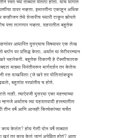
ीने स्वत:च्या ताब्यात घेतला होता. याच भागात
व्यक्तींचा वावर नव्हता. इमारतींना एकाहून अधिक
 तर काहीजण तेथे शेजारीच पथारी टाकून झोपले
ाहीच पत्ता लागणार नव्हता. शहरातील बहुतेक
िरीक्षणांवर आधारित दुसर्‍याच विषयावर एक लेख
ो ब्लॉग वर प्रसिद्ध केला. अर्थात या भेटीदरम्यान
े खरे पहारेकरी. बहूतेक ठिकाणी हे टॅक्सीचालक
दल माझ्या विनंतीवरून मार्गदर्शन तर केलेच
ंनी रस दाखविला (जे खरे तर पोलिसांकडून
ळले, बहुतांश परप्रांतीय च होते.
 नाही. त्याऐवजी दुसर्‍या एका महत्त्वाच्या
य म्हणजे अर्थातच त्या दहशतवादी हल्ल्यातील
ीन वर्षे आणि आजही कित्येकांच्या चर्चेत
ं काय केलंत? होय गेली दोन वर्षे ताब्यात
 खरं तर काय केलं जाणं अपेक्षित होतं? आता