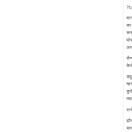
२६/
मात
का 
करू
धोक
असं
सैन
केल
ड्य
म्ह
कुठ
त्य
रा
द्र
भाव