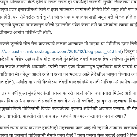
 लावून अतिक्रमण केले होते व सरळ सरळ हा पदपथही खासगी सुरक्षा रक्षकांच्या मदत
्‍या इतर इमारतींमध्ये जिने व इतर मोकळ्या जागांमध्ये विजेचे दिवे चालु होते पण 
 होते, पण सेवेवरील सर्व सुरक्षा रक्षक एकाच फाटकापाशी जमून पत्ते खेळत होते
 म्हणजे दुसर्‍या फाटकातून कोणी इमारतीत प्रवेश केला तरी या रक्षकांना त्याचा क
तींबाबत अशीच परिस्थिती होती.
्रकारे सुरक्षेचे तीन तेरा वाजल्याचे लक्षात आल्यावर मी माझ्या या भेटीतील इतर न
p://at-least-i-think-so.blogspot.com/2010/12/blog-post_02.html
) लिहून त
ेली व विशेष उल्लेखनीय गोष्ट म्हणजे मुंबईतील टॅक्सीचालक हेच रात्रीच्या मुंबईच
य सतर्क असलेले आढळले. त्यांनी मला एका ठिकाणाहून दुसरीकडे कसे जायचे याबद्
्याशिवाय मी कोठून आलो आहे व असा का भटकत आहे हेदेखील जाणून घेण्यात त्या
षित होते). अर्थात या रात्री भेटलेल्या टॅक्सीचालकांमध्ये मराठी भाषिक अभावानेच आढ
तर यावर्षी पुन्हा मुंबई भटकंती करून फारसे काही नवीन बघावयास मिळेल असे वाटले
वर विचारमंथन करून ते प्रकाशित करावे असे मी ठरविले. हा दुसरा महत्त्वाचा विष
हल्लेखोरांपैकी पोलिसांनी जिवंत पकडलेला एकमेव अतिरेकी अजमल कसाब. मी गेली त
य, वाचतोय, पाहतोय तो एकच प्रश्न म्हणजे अजमल कसाबचं काय करणार?
ाटतं त्याचं काय करणार ह्यापेक्षाही महत्त्वाचा प्रश्न आहे तो म्हणजे अजमल कसाबच
र्‍या या इसमाचं पोलिसांनी नेमकं काय केलं? काय करता येऊ शकलं असतं? किंवा