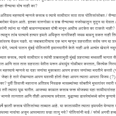
हा सैन्याचा दोष नाही का?
े अतिशय महत्त्वाचे म्हणजे कसाब व त्याचे साथीदार साठ तास पोलिसांसोबत / सैन्
:बरोबर घेऊन आले. इतका दारुगोळा व शस्त्र सैन्याच्या नजरेखालून सुटून या देश
सांनी त्यांना या गोष्टी बाळगण्याबाबत दोषी मानून आधीच अटकेत का टाकले नाही?
 त्याहून लांब पात्याचे हत्यार इथले अधिकृत नागरिकही जवळ बाळगू शकत नाही तिथे 
सांवरच येऊन पडते. या जबाबदारीचाच एक भाग म्हणून शहरातील सर्वच जण या शस्त्रास
घेणे, ज्याचे पालन मुंबई पोलिसांनी इमानदारीने केले नाही असे अत्यंत खेदाने नमू
यात कसाब, त्याचे साथीदार व त्यांची शस्त्रसामुग्री मुंबई शहराच्या मध्यवर्ती भाग
ात आणि साठ तास शहराला वेठीस धरून अंदाधुंद गोळीबार करतात, कित्येक निरपराधा
हून महत्त्वाचे म्हणजे या दहा जणांचा मुकाबला आपण हजार जणांच्या मदतीने करतो
ी जेव्हा हे सारे रोखण्यात आपण यशस्वी होतो तेव्हा आपण त्याला आपला विजय (?
का? पुर्वी शिवाजी महाराज अतिशय निवडक मावळ्यांच्या सोबतीने मुघलांवर स्वारी कर
 तरी त्याला धूळ चारीत. आजच्या काळात कसाब फक्त मोजक्या दहा साथीदारांसह 
 माणसे लागतात आणि तीही आपल्याच प्रदेशात. युद्धाच्या डावपेचांमध्ये कोण कुणा
र्षे झाली कसाब पोलिसांच्या ताब्यात आहे. या कालावधीत त्याला इथपर्यंत येण्यास
धल्या नावांचा अजून आपल्याला छडा लागू नये? पोलिसांनी थर्ड / फोर्थ अगदी हव्या 