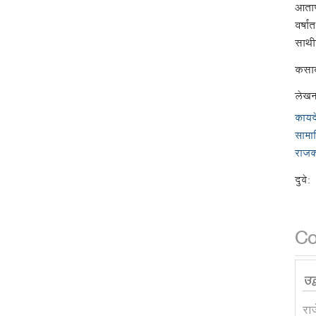
आताप
वर्ष
साथी
कसाब
लेखन
कायद
सामा
राज
दुवे:
C
उद्
रा