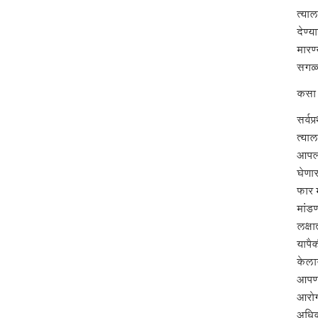
त्याल
देण्
मारण
सगळ्
कसा 
सर्व
त्या
आपल्य
घेणा
फार म
मांडण
लक्ष
यापैक
केला
आपण य
आरोग
अधिक