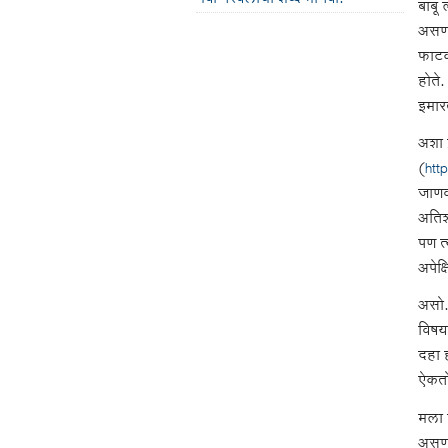
बांबू
असणार
फाटक
होते.
इमार
अशा प
(
htt
जाणवल
अतिश
पण त
अपेक्
असो. 
विषया
दहा 
ऐकतो
मला व
असणा