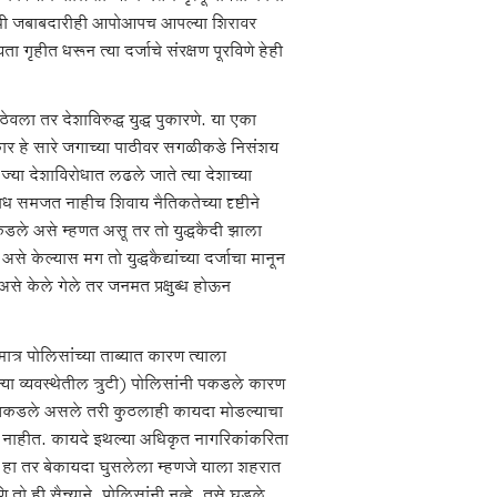
विण्याची जबाबदारीही आपोआपच आपल्या शिरावर
गृहीत धरून त्या दर्जाचे संरक्षण पूरविणे हेही
ला तर देशाविरुद्ध युद्ध पुकारणे. या एका
कार हे सारे जगाच्या पाठीवर सगळीकडे निसंशय
 ज्या देशाविरोधात लढले जाते त्या देशाच्या
ाध समजत नाहीच शिवाय नैतिकतेच्या दृष्टीने
डले असे म्हणत असू तर तो युद्धकैदी झाला
 केल्यास मग तो युद्धकैद्यांच्या दर्जाचा मानून
से केले गेले तर जनमत प्रक्षुब्ध होऊन
ात्र पोलिसांच्या ताब्यात कारण त्याला
ा व्यवस्थेतील त्रुटी) पोलिसांनी पकडले कारण
याला पकडले असले तरी कुठलाही कायदा मोडल्याचा
 नाहीत. कायदे इथल्या अधिकृत नागरिकांकरिता
. हा तर बेकायदा घुसलेला म्हणजे याला शहरात
 ही सैन्याने, पोलिसांनी नव्हे. तसे घडले