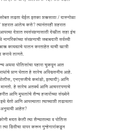
यासोबत लढता येईल इतका शस्त्रसाठा / दारुगोळा
ात / शहरात आलेच कसे? त्यानंतरही शहरात
 आपल्या देशात स्वसंरक्षणासाठी देखील सहा इंच
नागरिकांच्या संरक्षणाची जबाबदारी सर्वस्वी
्त्र कायद्याचे पालन करताहेत याची खात्री
द करावे लागते.
ात सैन्य अथवा पोलिसांचा पहारा चुकवून आत
ंचे प्राण घेतात हे सारेच अविश्वसनीय आहे.
 (पोलीस, एनएसजीचे कमांडो, इत्यादी) आणि
) मानतो. हे सारेच अतर्क्य आणि आचरटपणाचे
ीत आणि मुघलांचे सैन्य हजारोंच्या संख्येने
इथे येतो आणि आपल्याला त्याच्याशी लढायला
चे अनुयायी आहेत?
 कोणी मदत केली त्या सैन्यातल्या व पोलिस
त्या डिग्रीचा वापर करून गुन्हेगारांकडून