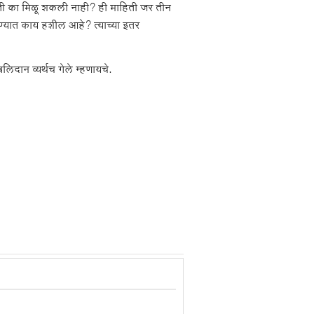
हिती का मिळू शकली नाही? ही माहिती जर तीन
रण्यात काय हशील आहे? त्याच्या इतर
िदान व्यर्थच गेले म्हणायचे.