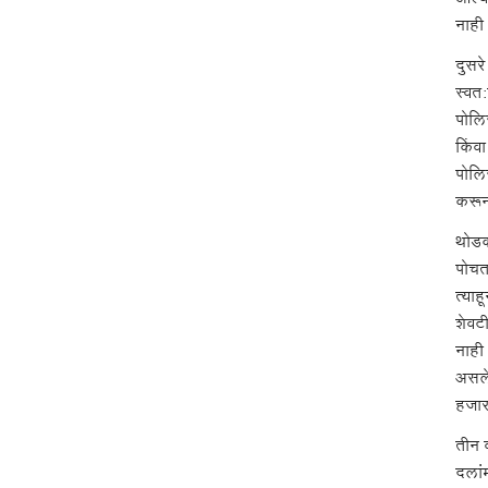
नाही 
दुसर
स्वत
पोलि
किंवा
पोलि
करून 
थोडक्
पोचत
त्या
शेवट
नाही 
असले
हजार
तीन व
दलांम