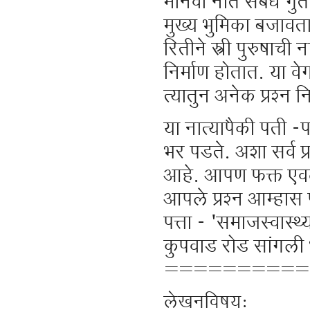
मानवी नाते संबंध गुंत
मुख्य भुमिका बजावता
रितीने स्त्री पुरुष
निर्माण होतात. या 
त्यातुन अनेक प्रश्न न
या नात्यापैकी पती -पत
भर पडते. अशा सर्व प्र
आहे. आपण फक्त एव
आपले प्रश्न आम्हास प
पत्ता - 'समाजस्वास्थ्
कुपवाड रोड सांगल
==========
लेखनविषय: