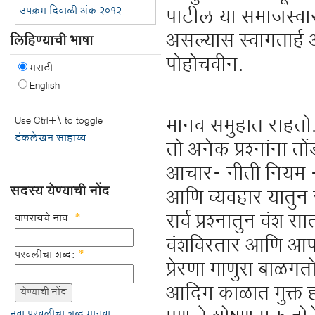
उपक्रम दिवाळी अंक २०१२
पाटील या समाजस्वास
असल्यास स्वागतार्ह आ
लिहिण्याची भाषा
पोहोचवीन.
मराठी
English
मानव समुहात राहत
Use Ctrl+\ to toggle
टंकलेखन साहाय्य
तो अनेक प्रश्नांना त
आचार- नीती नियम -सं
सदस्य येण्याची नोंद
आणि व्यवहार यातु
सर्व प्रश्नातुन वं
वापरायचे नाव:
*
वंशविस्तार आणि आप
परवलीचा शब्द:
*
प्रेरणा माणुस बाळगतो.त
आदिम काळात मुक्त होत
नवा परवलीचा शब्द मागवा.