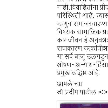
नाही.विवाहितांना प
परिस्थिती आहे. त्यासा
म्हणुन समाजस्वास्थ्
विषयक सामाजिक प्रश्न
कामजीवन हे अनुवंशशास्त
राजकारण उत्क्रांतीशा
या सर्व बाजू उलगड
शोषण- अन्याय-हिंसा
प्रमुख उद्धिष्ट आहे.
आपले नम्र
डॊ.प्रदीप पाटील <