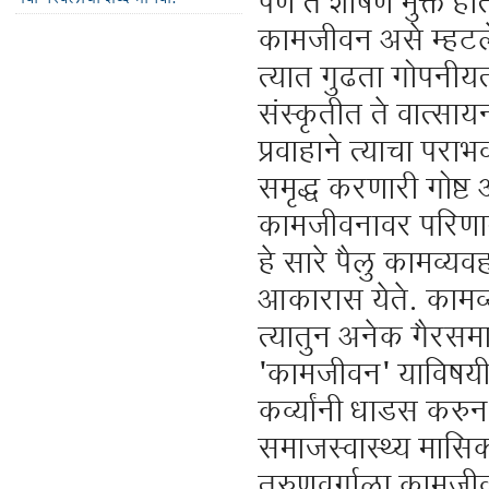
पण ते शोषण मुक्त होते
कामजीवन असे म्हटल
त्यात गुढता गोपनीय
संस्कृतीत ते वात्साय
प्रवाहाने त्याचा प
समृद्ध करणारी गोष
कामजीवनावर परिणा
हे सारे पैलु कामव्यव
आकारास येते. कामव
त्यातुन अनेक गैरसमाज
'कामजीवन' याविषयी
कर्व्यांनी धाडस करु
समाजस्वास्थ्य मासिक 
तरुणवर्गाला कामजीवन