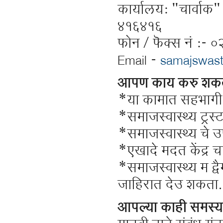
कार्यालय: "चार्वाक"
४१६४१६
फोन / फॆक्स नं :-
Email -
samajswas
आपण काय करु शक
*या कामात सहभागी
*समाजस्वास्थ्य ट्रस
*समाजस्वास्थ्य च
*एखादे मदत केंद्र 
*समाजस्वास्थ्य म द
जाहिरात देउ शकता.
आपल्या काही समस्