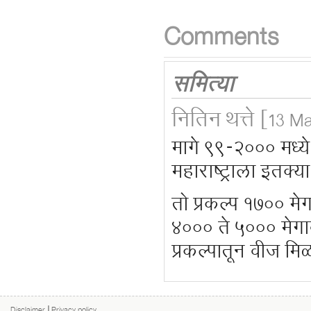
Comments
समित्या
नितिन थत्ते
[13 Ma
मागे ९९-२००० मध्ये
महाराष्ट्राला इतक
तो प्रकल्प १७०० मे
४००० ते ५००० मेगावॉ
प्रकल्पातून वीज म
Disclaimer
|
Privacy policy