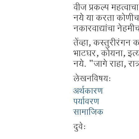
वीज प्रकल्प महत्वा
नये या करता कोणीच
नकारवाद्यांचा नेहम
तेंव्हा, कस्तुरीरंग
भाटघर, कोयना, इत्य
नये. "जागे राहा, रात्
लेखनविषय:
अर्थकारण
पर्यावरण
सामाजिक
दुवे: