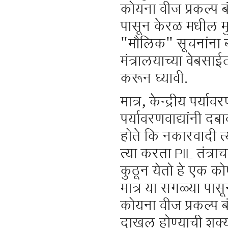
कोयना वीज प्रकल्प
पासून केरळ मधील मु
"मौलिक" सूचनांना बा
मंत्रालयाच्या वेबसा
करून घ्यावी.
मात्र, केन्द्रीय पर्
पर्यावरणवाद्यांनी 
होते कि नकारवादी त्
त्या करता PIL तंत्र
कुठून येतो हे एक 
मात्र या सगळ्या पास
कोयना वीज प्रकल्प
दाखल होण्याची शक्य