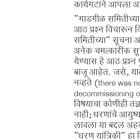
कार्यगटाने आपला 
"गाडगीळ समितीच्या"
आठ प्रश्न विचारून द
समितीच्या" सूचना आह
अनेक चमत्कारीक सूचन
येण्यास हे आठ प्रश्न
बाजू आहेत. जसे, य
नव्हते (there was 
decommissioning o
विषयाचा कोणीही तज्ञ
नाही; धरणांचे आयुष्
लावला या बद्दल अहव
"धरण यांत्रिकी" हा 