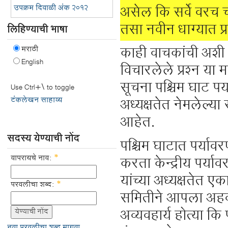
उपक्रम दिवाळी अंक २०१२
असेल कि सर्वे वरच च
तसा नवीन धाग्यात 
लिहिण्याची भाषा
मराठी
काही वाचकांची अशी 
English
विचारलेले प्रश्न या
सूचना पश्चिम घाट पर्
Use Ctrl+\ to toggle
टंकलेखन साहाय्य
अध्यक्षतेत नेमलेल्य
आहेत.
सदस्य येण्याची नोंद
पश्चिम घाटात पर्या
वापरायचे नाव:
*
करता केन्द्रीय पर्या
यांच्या अध्यक्षतेत 
परवलीचा शब्द:
*
समितीने आपला अहवा
अव्यवहार्य होत्या कि
नवा परवलीचा शब्द मागवा.